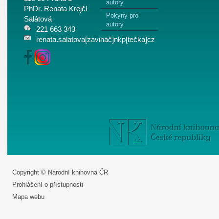
autory
PhDr. Renata Krejčí
Pokyny pro
Salátová
autory
221 663 343
renata.salatova[zavináč]nkp[tečka]cz
Copyright © Národní knihovna ČR
Prohlášení o přístupnosti
Mapa webu