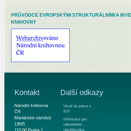
PRŮVODCE EVROPSKÝMI STRUKTURÁLNÍMI A INVE
KNIHOVNY
Kontakt
Další odkazy
Národní knihovna
Úvod do práce s
ČR
KIV
Mariánské náměstí
Informace pro
190/5
náhodného
110 00 Praha 1
návštěvníka