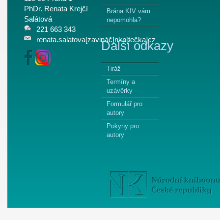
PhDr. Renata Krejčí
Brána KIV vám
Salátová
nepomohla?
221 663 343
renata.salatova[zavináč]nkp[tečka]cz
Další odkazy
Tiráž
Termíny a
uzávěrky
Formulář pro
autory
Pokyny pro
autory