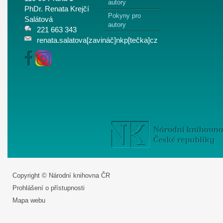
autory
PhDr. Renata Krejčí
Pokyny pro
Salátová
autory
221 663 343
renata.salatova[zavináč]nkp[tečka]cz
Copyright © Národní knihovna ČR
Prohlášení o přístupnosti
Mapa webu