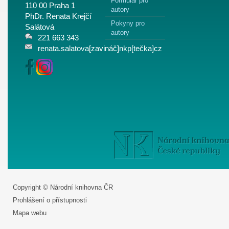
Formulář pro
110 00 Praha 1
autory
PhDr. Renata Krejčí
Pokyny pro
Salátová
autory
221 663 343
renata.salatova[zavináč]nkp[tečka]cz
Copyright © Národní knihovna ČR
Prohlášení o přístupnosti
Mapa webu