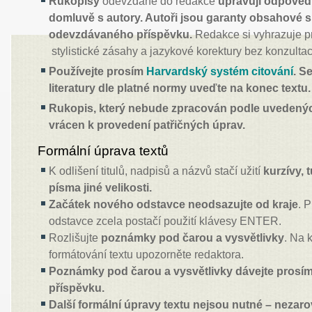
Rukopisy
odevzdané do redakce
upravují odpovědn
domluvě s autory. Autoři jsou garanty obsahové 
odevzdávaného příspěvku.
Redakce si vyhrazuje p
stylistické zásahy a jazykové korektury bez konzultac
Používejte prosím
Harvardský systém citování
. S
literatury dle platné normy uveďte na konec textu.
Rukopis, který nebude zpracován podle uvedený
vrácen k provedení patřičných úprav.
Formální úprava textů
K odlišení titulů, nadpisů a názvů stačí užití
kurzívy,
písma jiné velikosti.
Začátek nového odstavce neodsazujte od kraje
. 
odstavce zcela postačí použití klávesy ENTER.
Rozlišujte
poznámky pod čarou a vysvětlivky
. Na 
formátování textu upozorněte redaktora.
Poznámky pod čarou a vysvětlivky dávejte prosí
příspěvku.
Další formální úpravy textu nejsou nutné – nezaro