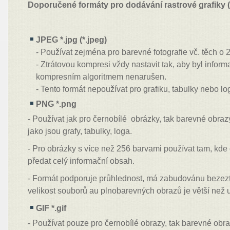
Doporučené formáty pro dodávání rastrové grafiky (o
JPEG *.jpg (*.jpeg)
- Používat zejména pro barevné fotografie vč. těch o 
- Ztrátovou kompresi vždy nastavit tak, aby byl infor
kompresním algoritmem nenarušen.
- Tento formát nepoužívat pro grafiku, tabulky nebo lo
PNG *.png
- Používat jak pro černobílé obrázky, tak barevné obra
jako jsou grafy, tabulky, loga.
- Pro obrázky s více než 256 barvami používat tam, kde
předat celý informační obsah.
- Formát podporuje průhlednost, má zabudovánu bezezt
velikost souborů au plnobarevných obrazů je větší než
GIF *.gif
- Používat pouze pro černobílé obrazy, tak barevné obr