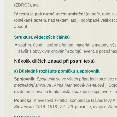
(ZDROJ), atd.
!V textu je pak nutné uvést umístění
(nahoře, dole, vle
(obtékané textem, nad textem, atd.), popřípadě velikost 
apod.)!
Struktura vědeckých článků
souhrn, úvod, literární přehled, materiál a metody, vý
závěr s obvyklým citováním zdrojů, event. s poznám
Několik dílčích zásad při psaní textů
a) Důsledně rozlišujte pomlčku a spojovník.
Spojovník:
Spojovník
se ve všech případech sází bez 
mezivládní smlouva , Alma Mahlerová-Werfelová
). Doj
rozdělení slova na tomto místě, opakuje se spojovník i
Pomlčka:
Klávesová zkratka, kombinace kláves levý Al
Slovensko, 1914–1918 , 24.–26.
prosince, dvojice
Warr