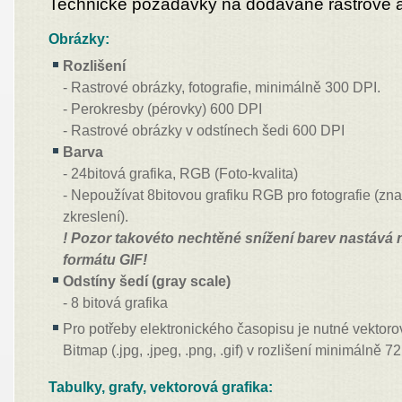
Technické požadavky na dodávané rastrové a
Obrázky:
Rozlišení
- Rastrové obrázky, fotografie, minimálně 300 DPI.
- Perokresby (pérovky) 600 DPI
- Rastrové obrázky v odstínech šedi 600 DPI
Barva
- 24bitová grafika, RGB (Foto-kvalita)
- Nepoužívat 8bitovou grafiku RGB pro fotografie (zna
zkreslení).
! Pozor takovéto nechtěné snížení barev nastává 
formátu GIF!
Odstíny šedí (gray scale)
- 8 bitová grafika
Pro potřeby elektronického časopisu je nutné vektoro
Bitmap (.jpg, .jpeg, .png, .gif) v rozlišení minimálně 7
Tabulky, grafy, vektorová grafika: