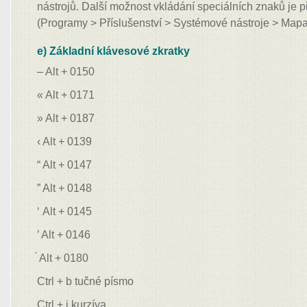
nástrojů. Další možnost vkládání speciálních znaků je p
(Programy > Příslušenství > Systémové nástroje > Map
e) Základní klávesové zkratky
– Alt + 0150
« Alt + 0171
» Alt + 0187
‹ Alt + 0139
“ Alt + 0147
” Alt + 0148
‘ Alt + 0145
’ Alt + 0146
́ Alt + 0180
Ctrl + b tučné písmo
Ctrl + i kurzíva