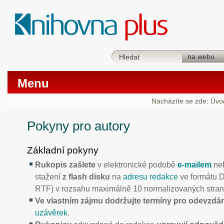
Menu
Nacházíte se zde:
Úvo
Pokyny pro autory
Základní pokyny
Rukopis zašlete
v elektronické podobě
e-mailem
ne
stažení
z flash disku
na
adresu redakce
ve formátu 
RTF) v rozsahu maximálně 10 normalizovaných stran
Ve vlastním zájmu dodržujte termíny pro odevzdá
uzávěrek
.