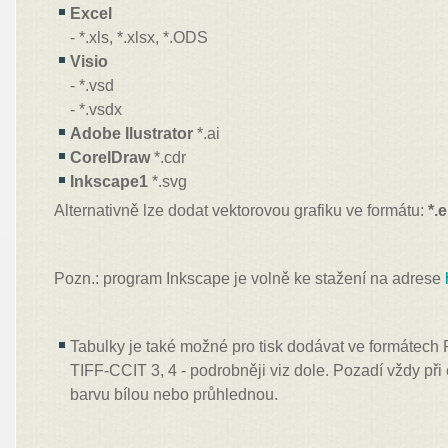
Excel
- *.xls, *.xlsx, *.ODS
Visio
- *.vsd
- *.vsdx
Adobe Ilustrator
*.ai
CorelDraw
*.cdr
Inkscape1
*.svg
Alternativně lze dodat vektorovou grafiku ve formátu:
*.
Pozn.: program Inkscape je volně ke stažení na adrese
Tabulky je také možné pro tisk dodávat ve formátec
TIFF-CCIT 3, 4 - podrobněji viz dole. Pozadí vždy při
barvu bílou nebo průhlednou.