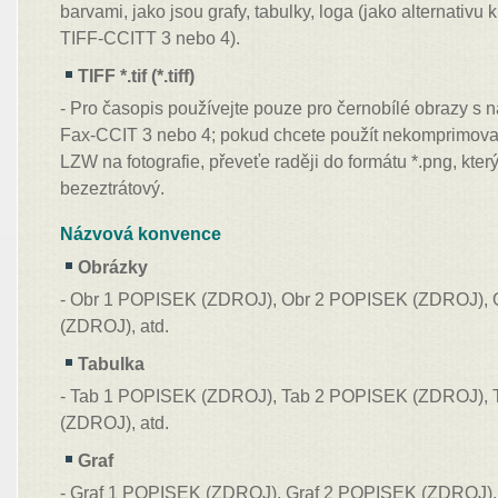
barvami, jako jsou grafy, tabulky, loga (jako alternati
TIFF-CCITT 3 nebo 4).
TIFF *.tif (*.tiff)
- Pro časopis používejte pouze pro černobílé obrazy s
Fax-CCIT 3 nebo 4; pokud chcete použít nekomprimov
LZW na fotografie, převeťe raději do formátu *.png, který
bezeztrátový.
Názvová konvence
Obrázky
- Obr 1 POPISEK (ZDROJ), Obr 2 POPISEK (ZDROJ),
(ZDROJ), atd.
Tabulka
- Tab 1 POPISEK (ZDROJ), Tab 2 POPISEK (ZDROJ),
(ZDROJ), atd.
Graf
- Graf 1 POPISEK (ZDROJ), Graf 2 POPISEK (ZDROJ)