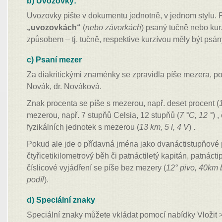
b) Uvozovky:
Uvozovky pište v dokumentu jednotně, v jednom stylu. P
„uvozovkách“
(
nebo závorkách
) psaný tučně nebo kur
způsobem – tj. tučně, respektive kurzívou měly být psán
c) Psaní mezer
Za diakritickými znaménky se zpravidla píše mezera, po 
Novák, dr. Nováková.
Znak procenta se píše s mezerou, např. deset procent (
mezerou, např. 7 stupňů Celsia, 12 stupňů (
7 °C, 12 °
) 
fyzikálních jednotek s mezerou (
13 km, 5 l, 4 V
) .
Pokud ale jde o přídavná jména jako dvanáctistupňové 
čtyřicetikilometrový běh či patnáctiletý kapitán, patnáctip
číslicové vyjádření se píše bez mezery (
12° pivo, 40km 
podíl
).
d) Speciální znaky
Speciální znaky můžete vkládat pomocí nabídky Vložit