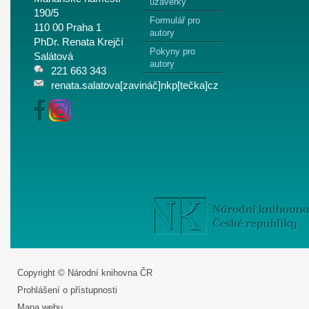
uzávěrky
190/5
Formulář pro
110 00 Praha 1
autory
PhDr. Renata Krejčí
Pokyny pro
Salátová
autory
221 663 343
renata.salatova[zavináč]nkp[tečka]cz
Copyright © Národní knihovna ČR
Prohlášení o přístupnosti
Mapa webu