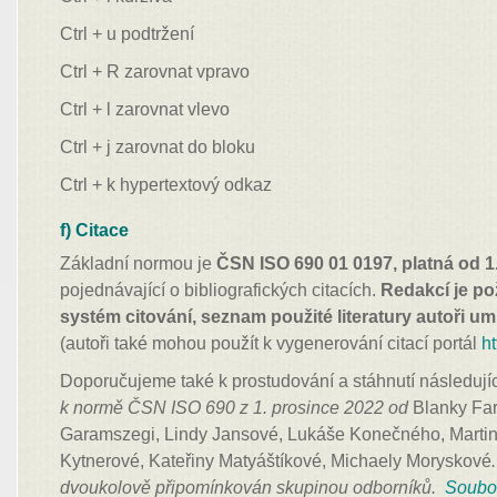
Ctrl + u podtržení
Ctrl + R zarovnat vpravo
Ctrl + l zarovnat vlevo
Ctrl + j zarovnat do bloku
Ctrl + k hypertextový odkaz
f) Citace
Základní normou je
ČSN ISO 690 01 0197, platná od 1
pojednávající o bibliografických citacích.
Redakcí je p
systém citování, seznam použité literatury autoři um
(autoři také mohou použít k vygenerování citací portál
h
Doporučujeme také k prostudování a stáhnutí následujíc
k normě ČSN ISO 690 z 1. prosince 2022 od
Blanky Fa
Garamszegi, Lindy Jansové, Lukáše Konečného, Martin
Kytnerové, Kateřiny Matyáštíkové, Michaely Moryskové
dvoukolově připomínkován skupinou odborníků.
Soubor