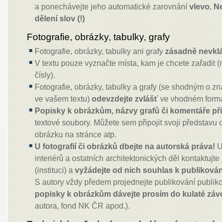
a ponechávejte jeho automatické zarovnání
vlevo. N
dělení slov (!)
Fotografie, obrázky, tabulky, grafy
Fotografie, obrázky, tabulky ani grafy
zásadně nevklá
V textu pouze vyznačte místa, kam je chcete zařadit 
čísly).
Fotografie, obrázky, tabulky a grafy (se shodným o zn
ve vašem textu)
odevzdejte zvlášť
ve vhodném formá
Popisky k obrázkům, názvy grafů či komentáře při
textové soubory. Můžete sem připojit svoji představu
obrázku na stránce atp.
U fotografií či obrázků dbejte na autorská práva!
U 
interiérů a ostatních architektonických děl kontaktujte
(instituci) a
vyžádejte od nich souhlas k publikování 
S autory vždy předem projednejte publikování publiko
popisky k obrázkům dávejte prosím do kulaté záv
autora, fond NK ČR apod.).