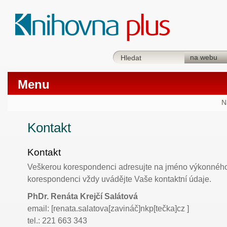
Menu
N
Kontakt
Kontakt
Veškerou korespondenci adresujte na jméno výkonného 
korespondenci vždy uvádějte Vaše kontaktní údaje.
PhDr. Renáta Krejčí Salátová
email:
[
renata.salatova[zavináč]nkp[tečka]cz
]
tel.: 221 663 343