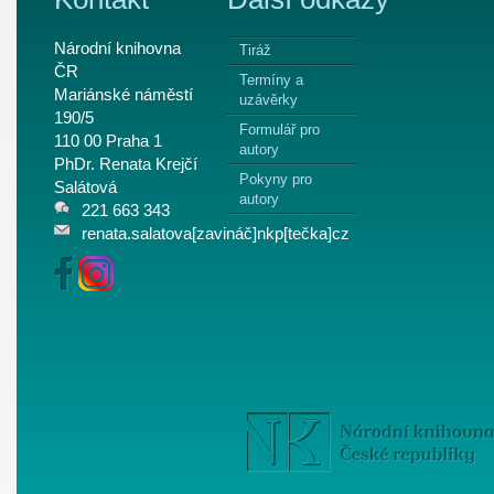
Národní knihovna
Tiráž
ČR
Termíny a
Mariánské náměstí
uzávěrky
190/5
Formulář pro
110 00 Praha 1
autory
PhDr. Renata Krejčí
Pokyny pro
Salátová
autory
221 663 343
renata.salatova[zavináč]nkp[tečka]cz