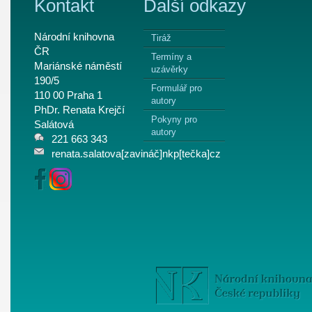
Kontakt
Další odkazy
Národní knihovna
Tiráž
ČR
Termíny a
Mariánské náměstí
uzávěrky
190/5
Formulář pro
110 00 Praha 1
autory
PhDr. Renata Krejčí
Pokyny pro
Salátová
autory
221 663 343
renata.salatova[zavináč]nkp[tečka]cz