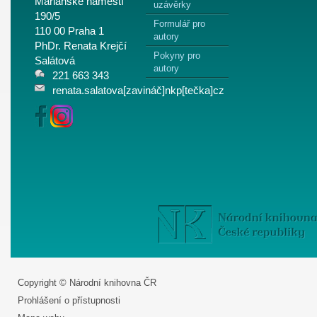
Mariánské náměstí
uzávěrky
190/5
Formulář pro
110 00 Praha 1
autory
PhDr. Renata Krejčí
Pokyny pro
Salátová
autory
221 663 343
renata.salatova[zavináč]nkp[tečka]cz
Copyright © Národní knihovna ČR
Prohlášení o přístupnosti