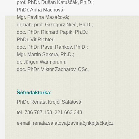
prof. PhDr. Dušan Katuščák, Ph.D.;
PhDr. Anna Machová;
Mgr. Pavlína Mazáčová;
dr. hab. prof. Grzegorz Nieć,
Ph.D.;
doc. PhDr. Richard Papík, Ph.D.;
PhDr. Vít Richter;
doc. PhDr. Pavel Rankov, Ph.D.;
Mgr. Martin Sekera, Ph.D.;
dr. Jürgen Warmbrunn;
doc. PhDr. Viktor Zacharov, CSc.
Šéfredaktorka:
PhDr. Renáta Krejčí Salátová
tel. 736 787 153, 221 663 343
e-mail: renata.salatova[zavináč]nkp[tečka]cz