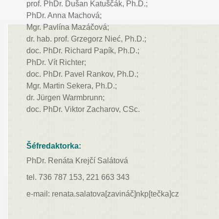
prof. PhDr. Dušan Katuščák, Ph.D.;
PhDr. Anna Machová;
Mgr. Pavlína Mazáčová;
dr. hab. prof. Grzegorz Nieć,
Ph.D.;
doc. PhDr. Richard Papík, Ph.D.;
PhDr. Vít Richter;
doc. PhDr. Pavel Rankov, Ph.D.;
Mgr. Martin Sekera, Ph.D.;
dr. Jürgen Warmbrunn;
doc. PhDr. Viktor Zacharov, CSc.
Šéfredaktorka:
PhDr. Renáta Krejčí Salátová
tel. 736 787 153, 221 663 343
e-mail: renata.salatova[zavináč]nkp[tečka]cz