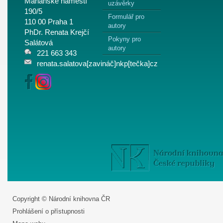
Mariánské náměstí
uzávěrky
190/5
Formulář pro
110 00 Praha 1
autory
PhDr. Renata Krejčí
Pokyny pro
Salátová
autory
221 663 343
renata.salatova[zavináč]nkp[tečka]cz
Copyright © Národní knihovna ČR
Prohlášení o přístupnosti