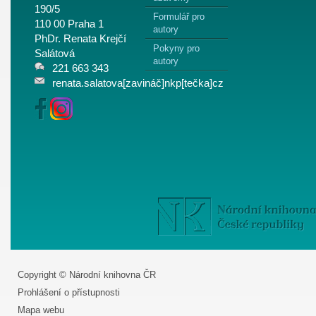
190/5
Formulář pro
110 00 Praha 1
autory
PhDr. Renata Krejčí
Pokyny pro
Salátová
autory
221 663 343
renata.salatova[zavináč]nkp[tečka]cz
Copyright © Národní knihovna ČR
Prohlášení o přístupnosti
Mapa webu