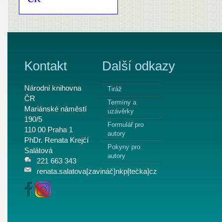
Kontakt
Další odkazy
Národní knihovna
Tiráž
ČR
Termíny a
Mariánské náměstí
uzávěrky
190/5
Formulář pro
110 00 Praha 1
autory
PhDr. Renata Krejčí
Pokyny pro
Salátová
autory
221 663 343
renata.salatova[zavináč]nkp[tečka]cz