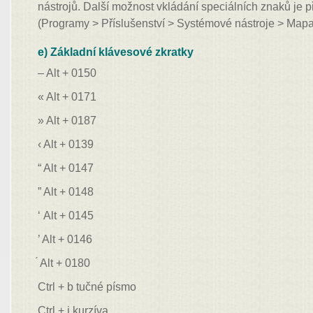
nástrojů. Další možnost vkládání speciálních znaků je p
(Programy > Příslušenství > Systémové nástroje > Map
e) Základní klávesové zkratky
– Alt + 0150
« Alt + 0171
» Alt + 0187
‹ Alt + 0139
“ Alt + 0147
” Alt + 0148
‘ Alt + 0145
’ Alt + 0146
́ Alt + 0180
Ctrl + b tučné písmo
Ctrl + i kurzíva