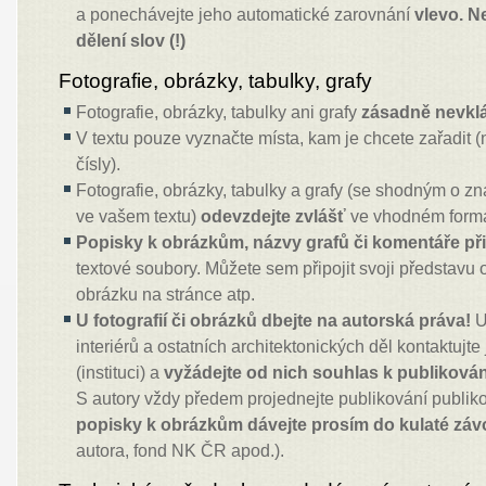
a ponechávejte jeho automatické zarovnání
vlevo. N
dělení slov (!)
Fotografie, obrázky, tabulky, grafy
Fotografie, obrázky, tabulky ani grafy
zásadně nevklá
V textu pouze vyznačte místa, kam je chcete zařadit 
čísly).
Fotografie, obrázky, tabulky a grafy (se shodným o zn
ve vašem textu)
odevzdejte zvlášť
ve vhodném formá
Popisky k obrázkům, názvy grafů či komentáře při
textové soubory. Můžete sem připojit svoji představu
obrázku na stránce atp.
U fotografií či obrázků dbejte na autorská práva!
U 
interiérů a ostatních architektonických děl kontaktujte
(instituci) a
vyžádejte od nich souhlas k publikování 
S autory vždy předem projednejte publikování publiko
popisky k obrázkům dávejte prosím do kulaté záv
autora, fond NK ČR apod.).