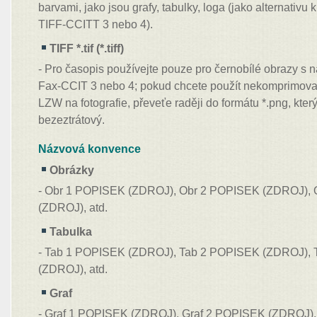
barvami, jako jsou grafy, tabulky, loga (jako alternati
TIFF-CCITT 3 nebo 4).
TIFF *.tif (*.tiff)
- Pro časopis používejte pouze pro černobílé obrazy s
Fax-CCIT 3 nebo 4; pokud chcete použít nekomprimov
LZW na fotografie, převeťe raději do formátu *.png, který
bezeztrátový.
Názvová konvence
Obrázky
- Obr 1 POPISEK (ZDROJ), Obr 2 POPISEK (ZDROJ),
(ZDROJ), atd.
Tabulka
- Tab 1 POPISEK (ZDROJ), Tab 2 POPISEK (ZDROJ),
(ZDROJ), atd.
Graf
- Graf 1 POPISEK (ZDROJ), Graf 2 POPISEK (ZDROJ)