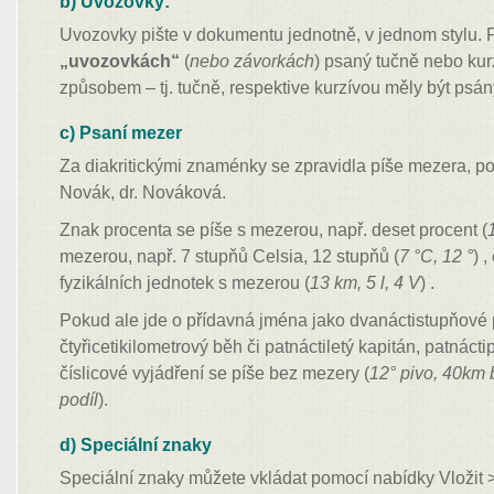
b) Uvozovky:
Uvozovky pište v dokumentu jednotně, v jednom stylu. P
„uvozovkách“
(
nebo závorkách
) psaný tučně nebo kur
způsobem – tj. tučně, respektive kurzívou měly být psán
c) Psaní mezer
Za diakritickými znaménky se zpravidla píše mezera, po 
Novák, dr. Nováková.
Znak procenta se píše s mezerou, např. deset procent (
mezerou, např. 7 stupňů Celsia, 12 stupňů (
7 °C, 12 °
) 
fyzikálních jednotek s mezerou (
13 km, 5 l, 4 V
) .
Pokud ale jde o přídavná jména jako dvanáctistupňové 
čtyřicetikilometrový běh či patnáctiletý kapitán, patnáctip
číslicové vyjádření se píše bez mezery (
12° pivo, 40km 
podíl
).
d) Speciální znaky
Speciální znaky můžete vkládat pomocí nabídky Vložit