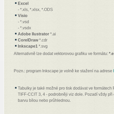
Excel
- *.xls, *.xlsx, *.ODS
Visio
- *.vsd
- *.vsdx
Adobe Ilustrator
*.ai
CorelDraw
*.cdr
Inkscape1
*.svg
Alternativně lze dodat vektorovou grafiku ve formátu:
*.
Pozn.: program Inkscape je volně ke stažení na adrese
Tabulky je také možné pro tisk dodávat ve formátec
TIFF-CCIT 3, 4 - podrobněji viz dole. Pozadí vždy při
barvu bílou nebo průhlednou.