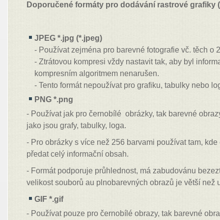
Doporučené formáty pro dodávání rastrové grafiky (o
JPEG *.jpg (*.jpeg)
- Používat zejména pro barevné fotografie vč. těch o 
- Ztrátovou kompresi vždy nastavit tak, aby byl infor
kompresním algoritmem nenarušen.
- Tento formát nepoužívat pro grafiku, tabulky nebo lo
PNG *.png
- Používat jak pro černobílé obrázky, tak barevné obra
jako jsou grafy, tabulky, loga.
- Pro obrázky s více než 256 barvami používat tam, kde
předat celý informační obsah.
- Formát podporuje průhlednost, má zabudovánu bezezt
velikost souborů au plnobarevných obrazů je větší než
GIF *.gif
- Používat pouze pro černobílé obrazy, tak barevné obr