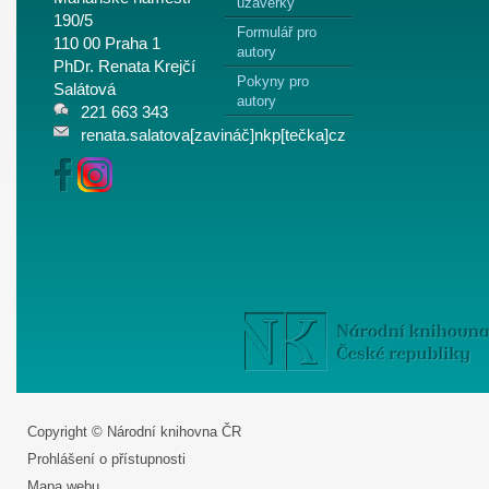
uzávěrky
190/5
Formulář pro
110 00 Praha 1
autory
PhDr. Renata Krejčí
Pokyny pro
Salátová
autory
221 663 343
renata.salatova[zavináč]nkp[tečka]cz
Copyright © Národní knihovna ČR
Prohlášení o přístupnosti
Mapa webu