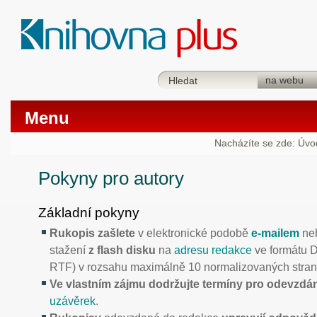
Menu
Nacházíte se zde:
Úvo
Pokyny pro autory
Základní pokyny
Rukopis zašlete
v elektronické podobě
e-mailem
ne
stažení
z flash disku
na
adresu redakce
ve formátu 
RTF) v rozsahu maximálně 10 normalizovaných stran
Ve vlastním zájmu dodržujte termíny pro odevzdá
uzávěrek
.