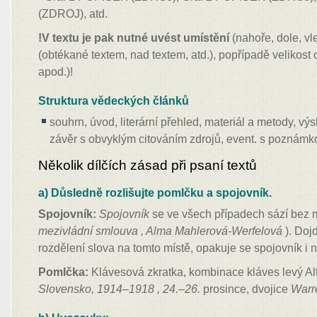
(ZDROJ), atd.
!V textu je pak nutné uvést umístění
(nahoře, dole, vle
(obtékané textem, nad textem, atd.), popřípadě velikost 
apod.)!
Struktura vědeckých článků
souhrn, úvod, literární přehled, materiál a metody, vý
závěr s obvyklým citováním zdrojů, event. s poznám
Několik dílčích zásad při psaní textů
a) Důsledně rozlišujte pomlčku a spojovník.
Spojovník:
Spojovník
se ve všech případech sází bez 
mezivládní smlouva , Alma Mahlerová-Werfelová
). Doj
rozdělení slova na tomto místě, opakuje se spojovník i
Pomlčka:
Klávesová zkratka, kombinace kláves levý Al
Slovensko, 1914–1918 , 24.–26.
prosince, dvojice
Warr