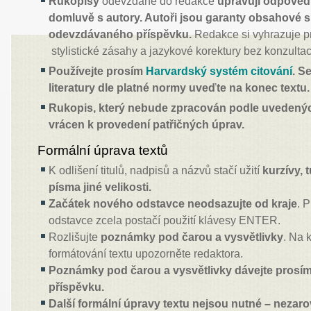
Rukopisy
odevzdané do redakce
upravují odpovědn
domluvě s autory. Autoři jsou garanty obsahové 
odevzdávaného příspěvku.
Redakce si vyhrazuje p
stylistické zásahy a jazykové korektury bez konzultac
Používejte prosím
Harvardský systém citování
. S
literatury dle platné normy uveďte na konec textu.
Rukopis, který nebude zpracován podle uvedený
vrácen k provedení patřičných úprav.
Formální úprava textů
K odlišení titulů, nadpisů a názvů stačí užití
kurzívy,
písma jiné velikosti.
Začátek nového odstavce neodsazujte od kraje
. 
odstavce zcela postačí použití klávesy ENTER.
Rozlišujte
poznámky pod čarou a vysvětlivky
. Na 
formátování textu upozorněte redaktora.
Poznámky pod čarou a vysvětlivky dávejte prosí
příspěvku.
Další formální úpravy textu nejsou nutné – nezaro