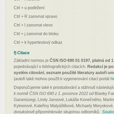
Ctrl + u podtržení
Ctrl + R zarovnat vpravo
Ctrl + l zarovnat vlevo
Ctrl + j zarovnat do bloku
Ctrl + k hypertextový odkaz
f) Citace
Základní normou je
ČSN ISO 690 01 0197, platná od 1
pojednávající o bibliografických citacích.
Redakcí je p
systém citování, seznam použité literatury autoři um
(autoři také mohou použít k vygenerování citací portál
h
Doporučujeme také k prostudování a stáhnutí následujíc
k normě ČSN ISO 690 z 1. prosince 2022 od
Blanky Fa
Garamszegi, Lindy Jansové, Lukáše Konečného, Martin
Kytnerové, Kateřiny Matyáštíkové, Michaely Moryskové
dvoukolově připomínkován skupinou odborníků.
Soubor