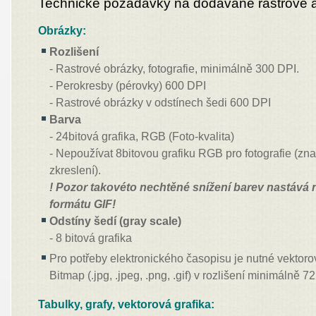
Technické požadavky na dodávané rastrové a
Obrázky:
Rozlišení
- Rastrové obrázky, fotografie, minimálně 300 DPI.
- Perokresby (pérovky) 600 DPI
- Rastrové obrázky v odstínech šedi 600 DPI
Barva
- 24bitová grafika, RGB (Foto-kvalita)
- Nepoužívat 8bitovou grafiku RGB pro fotografie (zna
zkreslení).
! Pozor takovéto nechtěné snížení barev nastává 
formátu GIF!
Odstíny šedí (gray scale)
- 8 bitová grafika
Pro potřeby elektronického časopisu je nutné vektoro
Bitmap (.jpg, .jpeg, .png, .gif) v rozlišení minimálně 7
Tabulky, grafy, vektorová grafika: