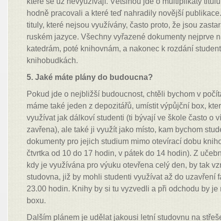
které se už nevyužívají. Většinou jde o multiplikáty titulů
hodně pracovali a které teď nahradily novější publikace.
tituly, které nejsou využívány, často proto, že jsou zasta
ruském jazyce. Všechny vyřazené dokumenty nejprve 
katedrám, poté knihovnám, a nakonec k rozdání studen
knihobudkách.
5. Jaké máte plány do budoucna?
Pokud jde o nejbližší budoucnost, chtěli bychom v počít
máme také jeden z depozitářů, umístit výpůjční box, kte
využívat jak dálkoví studenti (ti bývají ve škole často o
zavřena), ale také ji využít jako místo, kam bychom stu
dokumenty pro jejich studium mimo otevírací dobu kniho
čtvrtka od 10 do 17 hodin, v pátek do 14 hodin). Z učebn
kdy je využívána pro výuku otevřena celý den, by tak vz
studovna, již by mohli studenti využívat až do uzavření fa
23.00 hodin. Knihy by si tu vyzvedli a při odchodu by je 
boxu.
Dalším plánem je udělat jakousi letní studovnu na střeš