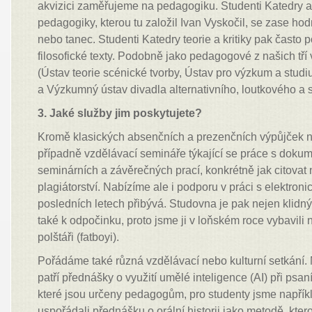
akvizici zaměřujeme na pedagogiku. Studenti Katedry a
pedagogiky, kterou tu založil Ivan Vyskočil, se zase ho
nebo tanec. Studenti Katedry teorie a kritiky pak často p
filosofické texty. Podobně jako pedagogové z našich tř
(Ústav teorie scénické tvorby, Ústav pro výzkum a stud
a Výzkumný ústav divadla alternativního, loutkového a s
3. Jaké služby jim poskytujete?
Kromě klasických absenčních a prezenčních výpůjček n
případně vzdělávací semináře týkající se práce s doku
seminárních a závěrečných prací, konkrétně jak citovat
plagiátorství. Nabízíme ale i podporu v práci s elektronic
posledních letech přibývá. Studovna je pak nejen klidn
také k odpočinku, proto jsme ji v loňském roce vybavili
polštáři (fatboyi).
Pořádáme také různá vzdělávací nebo kulturní setkání.
patří přednášky o využití umělé inteligence (AI) při psa
které jsou určeny pedagogům, pro studenty jsme napřík
uspořádali přednášku o orální historii jako metodě, kter