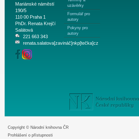
Mariánské náměstí
uzávěrky
190/5
Formulář pro
110 00 Praha 1
autory
PhDr. Renata Krejčí
Pokyny pro
Salátová
autory
221 663 343
renata.salatova[zavináč]nkp[tečka]cz
Copyright © Národní knihovna ČR
Prohlášení o přístupnosti