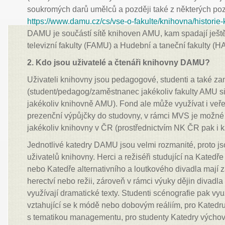
soukromých darů umělců a později také z některých pozů
https://www.damu.cz/cs/vse-o-fakulte/knihovna/historie-
DAMU je součástí sítě knihoven AMU, kam spadají ješt
televizní fakulty (FAMU) a Hudební a taneční fakulty (
2. Kdo jsou uživatelé a čtenáři knihovny DAMU?
Uživateli knihovny jsou pedagogové, studenti a také 
(student/pedagog/zaměstnanec jakékoliv fakulty AMU si
jakékoliv knihovně AMU). Fond ale může využívat i veře
prezenční výpůjčky do studovny, v rámci MVS je možné 
jakékoliv knihovny v ČR (prostřednictvím NK ČR pak i k
Jednotlivé katedry DAMU jsou velmi rozmanité, proto j
uživatelů knihovny. Herci a režiséři studující na Katedř
nebo Katedře alternativního a loutkového divadla mají z
herectví nebo režii, zároveň v rámci výuky dějin divadla 
využívají dramatické texty. Studenti scénografie pak vy
vztahující se k módě nebo dobovým reáliím, pro Kated
s tematikou managementu, pro studenty Katedry výchov