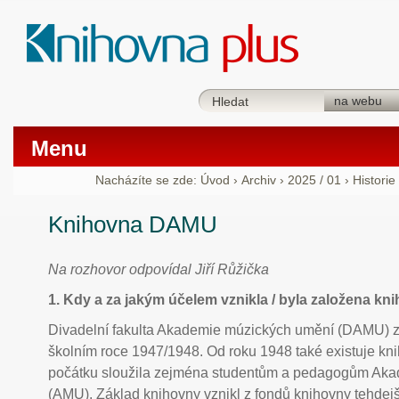
Menu
Nacházíte se zde:
Úvod
›
Archiv
›
2025 / 01
›
Historie
Knihovna DAMU
Na rozhovor odpovídal Jiří Růžička
1. Kdy a za jakým účelem vznikla / byla založena 
Divadelní fakulta Akademie múzických umění (DAMU) za
školním roce 1947/1948. Od roku 1948 také existuje k
počátku sloužila zejména studentům a pedagogům Ak
(AMU). Základ knihovny vznikl z fondů knihovny tehdejš