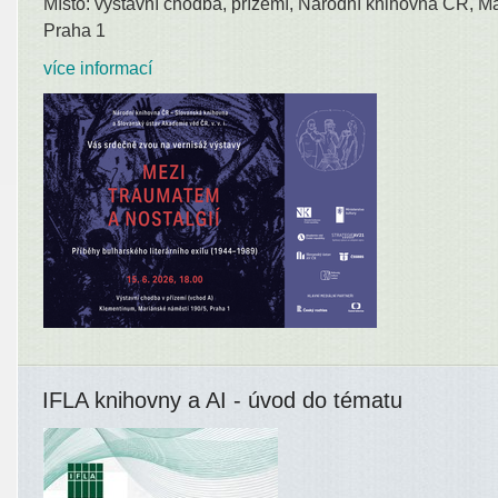
Místo: výstavní chodba, přízemí, Národní knihovna ČR, M
Praha 1
více informací
IFLA knihovny a AI - úvod do tématu