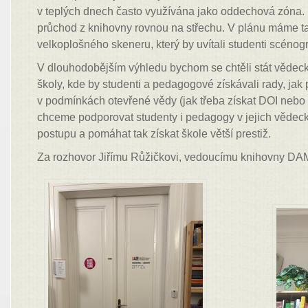
v teplých dnech často využívána jako oddechová zóna.
průchod z knihovny rovnou na střechu. V plánu máme ta
velkoplošného skeneru, který by uvítali studenti scénogr
V dlouhodobějším výhledu bychom se chtěli stát věd
školy, kde by studenti a pedagogové získávali rady, jak 
v podmínkách otevřené vědy (jak třeba získat DOI nebo
chceme podporovat studenty i pedagogy v jejich vědeck
postupu a pomáhat tak získat škole větší prestiž.
Za rozhovor Jiřímu Růžičkovi, vedoucímu knihovny DA