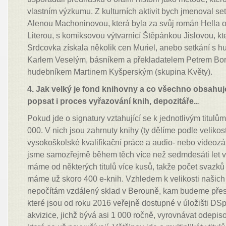
vlastním výzkumu. Z kulturních aktivit bych jmenoval se
Alenou Machoninovou, která byla za svůj román Hella
Literou, s komiksovou výtvarnicí Štěpánkou Jislovou, kt
Srdcovka získala několik cen Muriel, anebo setkání s h
Karlem Veselým, básníkem a překladatelem Petrem B
hudebníkem Martinem Kyšperským (skupina Květy).
4. Jak velký je fond knihovny a co všechno obsahu
popsat i proces vyřazování knih, depozitáře..
.
Pokud jde o signatury vztahující se k jednotlivým titulů
000. V nich jsou zahrnuty knihy (ty dělíme podle velikost
vysokoškolské kvalifikační práce a audio- nebo videoz
jsme samozřejmě během těch více než sedmdesáti let vy
máme od některých titulů více kusů, takže počet svazků 
máme už skoro 400 e-knih. Vzhledem k velikosti našich 
nepočítám vzdálený sklad v Berouně, kam budeme přes
které jsou od roku 2016 veřejně dostupné v úložišti D
akvizice, jichž bývá asi 1 000 ročně, vyrovnávat odep