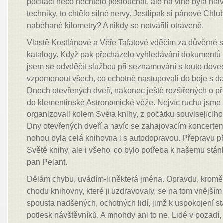
počítači něco nechtělo poslouchat, ale na vině byla hlav
techniky, to chtělo silné nervy. Jestlipak si pánové Chlub
naběhané kilometry? A nikdy se netvářili otráveně.
Vlastě Kostlánové a Věře Tafatové vděčím za důvěrné 
katalogy. Když pak přecházelo vyhledávání dokumentů d
jsem se odvděčit službou při seznamování s touto dove
vzpomenout všech, co ochotně nastupovali do boje s d
Dnech otevřených dveří, nakonec ještě rozšířených o p
do klementinské Astronomické věže. Nejvíc ruchu jsme 
organizovali kolem Světa knihy, z počátku souvisejícíh
Dny otevřených dveří a navíc se zahajovacím koncertem
nohou byla celá knihovna i s autodopravou. Přepravu př
Světě knihy, ale i všeho, co bylo potřeba k našemu stánk
pan Pelant.
Dělám chybu, uvádím-li některá jména. Opravdu, kromě
chodu knihovny, které ji uzdravovaly, se na tom vnějším
spousta nadšených, ochotných lidí, jimž k uspokojení s
potlesk návštěvníků. A mnohdy ani to ne. Lidé v pozadí, 