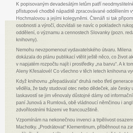
K popisovaným devadesátým letům patří neodmyslitelně
přístupové chodbě nápaditě zpracovávané oddělením v
Hochmalovou a jejími kolegyněmi. Čtenáři si tak připomín
osobnosti a výročí, dozvídali se navíc o pokladech ruk
oddělení, o významu a cennostech Slovanky (pozn. re
knihovny).
Nemohu nevzpomenout vydavatelského útvaru. Milena
dokázala do plánu publikací vtělit ještě něco, co život 
v napjatém rozpočtu najít i prostředky „na barvu“. A k 
Aleny Křesalové! Co všechno v těch letech knihovna vy
Když knihovnu „přepadávala“ druhá nebo třetí generace
věděla, že tady studoval otec nebo dědeček, ale česky
laskavostí se jim věnovaly důstojné dámy od informační
paní Junová a Rumlová, obě vládnoucí němčinou i angl
zdvořilostními frázemi ve francouzštině.
Vzpomínám na nekonečnou invenci a trpělivost osazens
Machotky. „Prodrátovat“ Klementinum, přiběhnout na za