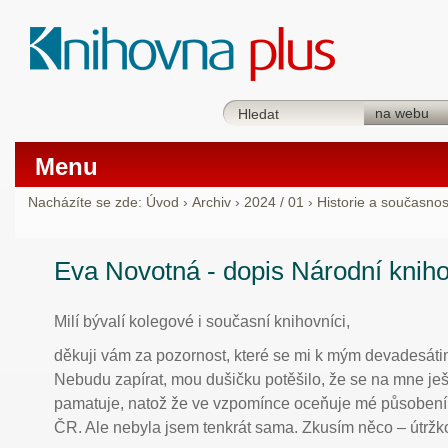
Menu
Nacházíte se zde:
Úvod
›
Archiv
›
2024 / 01
›
Historie a současnos
Eva Novotná - dopis Národní knih
Milí bývalí kolegové i současní knihovníci,
děkuji vám za pozornost, které se mi k mým devadesát
Nebudu zapírat, mou dušičku potěšilo, že se na mne je
pamatuje, natož že ve vzpomínce oceňuje mé působení
ČR. Ale nebyla jsem tenkrát sama. Zkusím něco – útržk