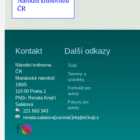
Kontakt
Další odkazy
Národní knihovna
Tiráž
ČR
Termíny a
Mariánské náměstí
uzávěrky
190/5
Formulář pro
110 00 Praha 1
autory
PhDr. Renata Krejčí
Pokyny pro
Salátová
autory
221 663 343
renata.salatova[zavináč]nkp[tečka]cz