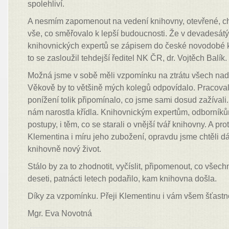
spolehliví.
A nesmím zapomenout na vedení knihovny, otevřené, chá
vše, co směřovalo k lepší budoucnosti. Že v devadesátýc
knihovnických expertů se zápisem do české novodobé kn
to se zasloužil tehdejší ředitel NK ČR, dr. Vojtěch Balík.
Možná jsme v sobě měli vzpomínku na ztrátu všech nadě
Věkově by to většině mých kolegů odpovídalo. Pracovali j
ponížení tolik připomínalo, co jsme sami dosud zažívali
nám narostla křídla. Knihovnickým expertům, odborník
postupy, i těm, co se starali o vnější tvář knihovny. A pro
Klementina i míru jeho zubožení, opravdu jsme chtěli d
knihovně nový život.
Stálo by za to zhodnotit, vyčíslit, připomenout, co všech
deseti, patnácti letech podařilo, kam knihovna došla.
Díky za vzpomínku. Přeji Klementinu i vám všem šťast
Mgr. Eva Novotná