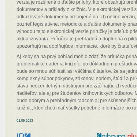
verzia je rozšírená o ďalšie prílohy, ktoré obsahujú pre
dokumentov a príklady z knižníc. V elektronickej verzii 
odkazované dokumenty prepojené na ich online verziu, a
pozrieť legislatívne, metodické a ďalšie dokumenty pri
výhodou tejto elektronickej verzie príručky je prísľub p
aktualizovania. Príručka je prehľadná a doplnená o pikt
upozorňujú na doplňujúce informácie, ktoré by čitateľov
Aj keby sa na prvý pohľad mohlo zdať, že príručka prin
problematike riadenia knižníc, po dôkladnom preštudova
bude so mnou súhlasiť asi väčšina čitateľov, že sa jed
komplexný súbor pokynov, zákonov, noriem, štúdií a prík
stáva neoceniteľným nástrojom pre začínajúcich vedúci
riaditeľov, ale aj pre študentov knihovníckych odborov. M
bude dobrým a prehľadným radcom aj pre skúsenejších 
knižníc, ktorí chcú mať všetky potrebné informácie po ru
01.09.2023