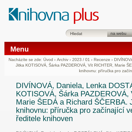
Menu
Nacházíte se zde:
Úvod
›
Archiv
›
2023 / 01
›
Recenze
›
DIVÍNOVÁ
Jitka KOTISOVÁ, Šárka PAZDEROVÁ, Vít RICHTER, Marie ŠED
knihovnu: příručka pro začín
DIVÍNOVÁ, Daniela, Lenka DOSTÁ
KOTISOVÁ, Šárka PAZDEROVÁ, 
Marie ŠEDÁ a Richard ŠČERBA. Ja
knihovnu: příručka pro začínající v
ředitele knihoven