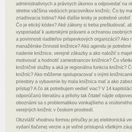
administratívnych a právnych úkonov a odpovedať na ot
stretne väčšina vedúcich pracovníkov knižníc: Čo by m
zriaďovacia listina? Aké ďalšie kroky je potrebné urobiť
Čo je etický kódex? Aké zákony si treba preštudovať, a
vysporiadať k autorskými právami a ochranou osobných
a povinnosti riaditeľov príspevkových organizácií? Ako 
manažérske činnosti knižnice? Akú agendu je potrebné
riadenie knižnice, verejné zákazky a ako naložiť s maj
motivovať a hodnotiť zamestnancov knižnice? Čo všetk
knižničné služby a aká je regionálna funkcia knižníc? 
knižníc? Ako môžeme spolupracovať s inými knižnicami 
priestory a vybavenie by mala knižnica mať a ako zabe
prístup? A čo ak potrebujem vedieť viac? V 14 kapitolác
odporúčanú literatúru a prílohy tak čitateľ nájde odpov
oboznámi sa s problematikou vonkajšieho a vnútornéh
verejných knižníc v českom prostredí.
Obzvlášť vhodnou formou príručky je jej elektronická ver
vydaní tlačenej verzie a je voľné prístupná všetkým zá