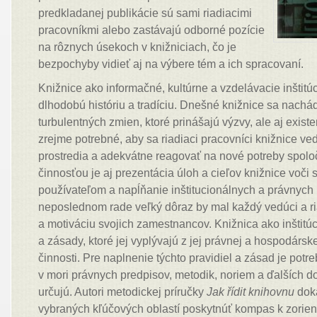
predkladanej publikácie sú sami riadiacimi
pracovníkmi alebo zastávajú odborné pozície
na rôznych úsekoch v knižniciach, čo je
bezpochyby vidieť aj na výbere tém a ich spracovaní.
Knižnice ako informačné, kultúrne a vzdelávacie inštitú
dlhodobú históriu a tradíciu. Dnešné knižnice sa nachá
turbulentných zmien, ktoré prinášajú výzvy, ale aj existe
zrejme potrebné, aby sa riadiaci pracovníci knižnice ve
prostredia a adekvátne reagovať na nové potreby spoloč
činnosťou je aj prezentácia úloh a cieľov knižnice voči
používateľom a napĺňanie inštitucionálnych a právnych
neposlednom rade veľký dôraz by mal každý vedúci a ri
a motiváciu svojich zamestnancov. Knižnica ako inštitúc
a zásady, ktoré jej vyplývajú z jej právnej a hospodársk
činnosti. Pre naplnenie týchto pravidiel a zásad je potr
v mori právnych predpisov, metodik, noriem a ďalších d
určujú. Autori metodickej príručky
Jak řídit knihovnu
doká
vybraných kľúčových oblastí poskytnúť kompas k zorie