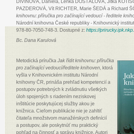
DIVÍNOVÁ, Daniela, Lenka DOSTÁLOVÁ, Jitka KOTIS
PAZDEROVÁ, Vít RICHTER, Marie ŠEDÁ a Richard 
knihovnu: příručka pro začínající vedoucí - ředitele kni
Národní knihovna České republiky - Knihovnický institu
978-80-7050-748-3. Dostupné z:
https://prirucky.ipk.nkp.
Bc. Dana Karulová
Metodická príručka
Jak řídit knihovnu: příručka
pro začínající vedoucí/ředitele knihoven
, ktorá
vyšla v Knihovnickém institutu Národní
knihovny ČR, prináša prehľad kompetencií a
postupov potrebných k zvládnutiu všetkých
úloh spojených s riadením neziskovej
inštitúcie poskytujúcej služby akou je
knižnica. Cieľom publikácie nie je zahltiť
čitateľa množstvom manažérskych definícií
a postupov, ale poskytnúť mu praktický
pohľad na činnosť a správu knižnice. Autori