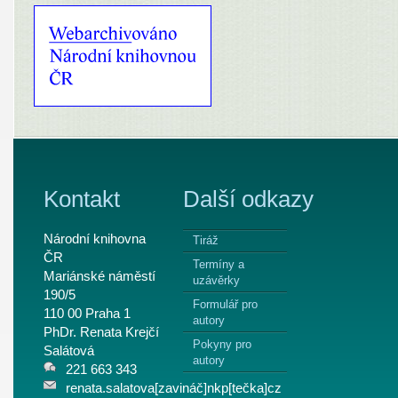
Kontakt
Další odkazy
Národní knihovna
Tiráž
ČR
Termíny a
Mariánské náměstí
uzávěrky
190/5
Formulář pro
110 00 Praha 1
autory
PhDr. Renata Krejčí
Pokyny pro
Salátová
autory
221 663 343
renata.salatova[zavináč]nkp[tečka]cz