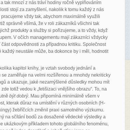
 a tak mnozí z nás tráví hodiny ročně vyplňováním
osti stojí za zamyšlení, nakolik k tomu každý z nás
ků pracujeme vždy tak, abychom maximálně využili
iž správně všímá, že v roli zákazníků všichni tak
jichž produkty a služby si pořizujeme, a to vždy, když
kupem. V očích managementu mají zákazníci vždycky
í část odpovědnosti za případnou kritiku. Společnost
ré každý neustále může, ba dokonce by i měl, hodnotit
lika kapitol knihy, je vztah svobody jednání a
se zaměřuje na velmi rozšířenou a mnohdy nekriticky
tingů a ukazuje, jaké nezamýšlené důsledky mohou mít
de totiž vedou k „fetišizaci vnějšího obrazu“. To, na
utně
být dobrý
. Mau připomíná minimálně všem v
, kterak důraz na umístění v různých osobních (H-
rankingy) žebříčcích změnil praxi samotného výzkumu.
ný na sčítání bodů za dosažené vědecké výsledky a
 je ukázkovým příkladem tohoto globálního fenoménu,