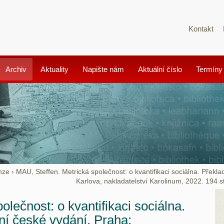
Kontakt
Archiv
Aktuality
Napište nám
Aktuální číslo
Termíny
nze
›
MAU, Steffen. Metrická společnost: o kvantifikaci sociálna. Překla
Karlova, nakladatelství Karolinum, 2022. 194 
lečnost: o kvantifikaci sociálna.
ní české vydání. Praha: