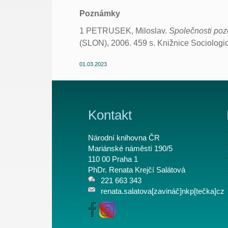
Poznámky
1 PETRUSEK, Miloslav.
Společnosti poz
(SLON), 2006. 459 s. Knižnice Sociologic
01.03.2023
Kontakt
Národní knihovna ČR
Mariánské náměstí 190/5
110 00 Praha 1
PhDr. Renata Krejčí Salátová
221 663 343
renata.salatova[zavináč]nkp[tečka]cz