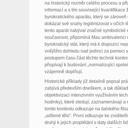
na historický rozměr celého procesu a p
informací a s tím související kvantifikac
byrokratického aparátu, který se zároveň
dokázal své snahy legitimizovat v očích tě
tento aparát nabýval značné symbolické mo
současnost, připomíná Mau ambivalenci mo
byrokratický stát, který má k dispozici n
vnějšího dohledu nad jedinci za pomoci 
postupem času část těchto technik kontroly
přispívají k budování „normalizující spole
vzájemně doplňují.
Historické příklady již detailně popsal p
zabývá především dneškem, a tak důkladně
objektivizaci intenzivním využíváním tech
hodinky), které sledují, zaznamenávají a 
tomto kontextu odkazuje na italského filo
„sdílené tělo“. První odkazuje ke zvidit
druhý k jejich proplétání s daty dalších li