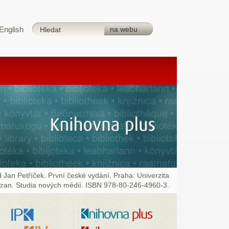
English
d Jan Petříček. První české vydání. Praha: Univerzita
stran. Studia nových médií. ISBN 978-80-246-4960-3.