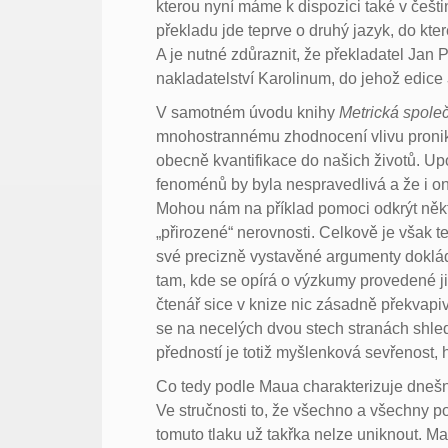
kterou nyní máme k dispozici také v češt
překladu jde teprve o druhý jazyk, do kte
A je nutné zdůraznit, že překladatel Jan P
nakladatelství Karolinum, do jehož edice
V samotném úvodu knihy
Metrická spole
mnohostrannému zhodnocení vlivu pronik
obecně kvantifikace do našich životů. Upo
fenoménů by byla nespravedlivá a že i o
Mohou nám na příklad pomoci odkrýt někt
„přirozené“ nerovnosti. Celkově je však t
své precizně vystavěné argumenty doklá
tam, kde se opírá o výzkumy provedené j
čtenář sice v knize nic zásadně překvapiv
se na necelých dvou stech stranách shledá
předností je totiž myšlenková sevřenost,
Co tedy podle Maua charakterizuje dnešn
Ve stručnosti to, že všechno a všechny p
tomuto tlaku už takřka nelze uniknout. M