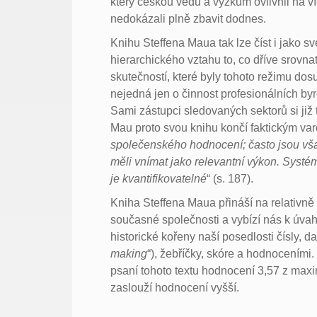
který českou vědu a výzkum ovlivnil na ví
nedokázali plně zbavit dodnes.
Knihu Steffena Maua tak lze číst i jako s
hierarchického vztahu to, co dříve srovn
skutečností, které byly tohoto režimu dos
nejedná jen o činnost profesionálních byr
Sami zástupci sledovaných sektorů si již ty
Mau proto svou knihu končí faktickým varo
společenského hodnocení; často jsou vša
měli vnímat jako relevantní výkon. Systé
je kvantifikovatelné
“ (s. 187).
Kniha Steffena Maua přináší na relativně
současné společnosti a vybízí nás k úva
historické kořeny naší posedlosti čísly, d
making
“), žebříčky, skóre a hodnocením
psaní tohoto textu hodnocení 3,57 z max
zaslouží hodnocení vyšší.