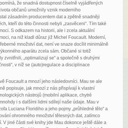
řipomíná, že snadná dostupnost číselně vyjádřených
e života občanů umožnily vznik moderního
 stal zásadním producentem dat a zpětně snadněji
ch, kteří do této činnosti nebyli „zasvěceni“. Tím také
ci. S odkazem na historii, ale i zcela aktuální
ci, na niž kladl důraz již Michel Foucault. Moderní,
epřeberné množství dat, není ve snaze docílit minimálně
výkonného aparátu zcela sám. Občané si totiž
 zvnitřnili, „optimalizují se“ a společně s druhými
čnosti“, v níž se (auto)regulace a disciplinace
rávě Foucault a mnozí jeho následovníci. Mau se ale
 popisuje, jak mnozí z nás přispívají k vlastní
nologických nástrojů (mobilní aplikace, chytré
mnohdy i s dalšími lidmi sdílejí naše údaje. Mau v
zofa Luciana Floridiho a jeho pojmy „průhledné tělo“ a
elňování ohromného množství tělesných dat, zatímco
dí. V jiné části své knihy jde Mau dokonce ještě dále a