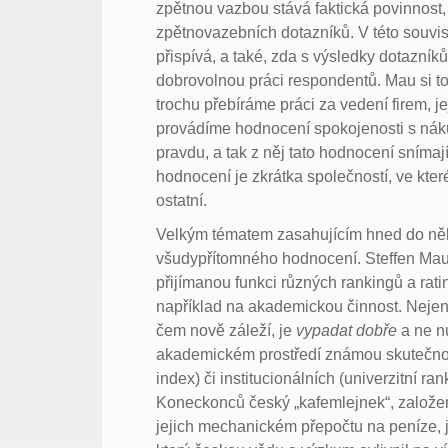
zpětnou vazbou stává faktická povinnost,
zpětnovazebních dotazníků. V této souvisl
přispívá, a také, zda s výsledky dotazní
dobrovolnou práci respondentů. Mau si tot
trochu přebíráme práci za vedení firem, je
provádíme hodnocení spokojenosti s ná
pravdu, a tak z něj tato hodnocení snímaj
hodnocení je zkrátka společností, ve kte
ostatní.
Velkým tématem zasahujícím hned do něko
všudypřítomného hodnocení. Steffen Mau 
přijímanou funkci různých rankingů a ra
například na akademickou činnost. Nejen z
čem nově záleží, je
vypadat dobře
a ne n
akademickém prostředí známou skutečnost
index) či institucionálních (univerzitní 
Koneckonců český „kafemlejnek“, založe
jejich mechanickém přepočtu na peníze,