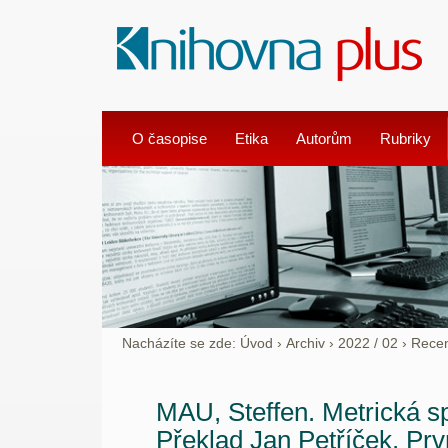
O časopise
Etika
Autorům
Rubriky
Nacházíte se zde:
Úvod
›
Archiv
›
2022 / 02
›
Rece
MAU, Steffen. Metrická spo
Překlad Jan Petříček. Prv