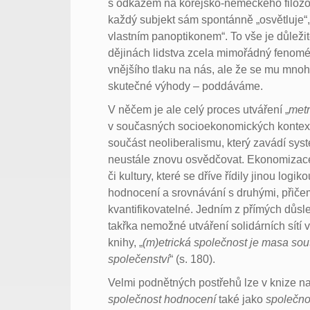
s odkazem na korejsko-německého filozof
každý subjekt sám spontánně „osvětluje“
vlastním panoptikonem“. To vše je důležit
dějinách lidstva zcela mimořádný fenom
vnějšího tlaku na nás, ale že se mu m
skutečné výhody – poddáváme.
V něčem je ale celý proces utváření „
metr
v současných socioekonomických kontexte
součást neoliberalismu, který zavádí sys
neustále znovu osvědčovat. Ekonomizace vš
či kultury, které se dříve řídily jinou log
hodnocení a srovnávání s druhými, přičem
kvantifikovatelné. Jedním z přímých důsl
takřka nemožné utváření solidárních sítí 
knihy, „
(m)etrická společnost je masa sout
společenství
“ (s. 180).
Velmi podnětných postřehů lze v knize na
společnost hodnocení
také jako
společno