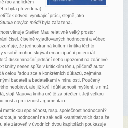
ině (po anglickém
rého byla převedena).
etříček odvedl vynikající práci, stejně jako
Studia nových médií
byla zařazena.
čnost
věnuje Steffen Mau relativně velký prostor
ání čísel, číselně vyjadřovaných hodnocení a vůbec
zorňuje, že jednostranná kulturní kritika těchto
ny v sobě mohou skrývat emancipační potenciál.
erá diskriminační jednání nebo upozornit na zdánlivě
ext knihy nesen spíše v kritickém tónu, přičemž autor
dá celou řadou zcela konkrétních důkazů, zejména
inými badateli a badatelkami v minulosti. Poučený
ého neobjeví, ale již kvůli důkladnosti myšlení, s nímž
, stojí Mauova kniha určitě za přečtení. Její velkou
 hutnost a preciznost argumentace.
í metrickou společnost, resp. společnost hodnocení?
odrobuje hodnocení na základě kvantitativních dat a že
au ale zároveň v úvodních dvou kapitolách poukazuje