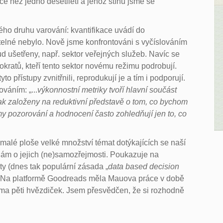
ce než jedno desetiletí a jehož stínu jsme se
vého druhu varování: kvantifikace uvádí do
atelné nebylo. Nově jsme konfrontováni s vyčíslováním
ud ušetřeny, např. sektor veřejných služeb. Navíc se
okratů, kteří tento sektor novému režimu podrobují.
to přístupy zvnitřnili, reprodukují je a tím i podporují.
váním: „...
výkonnostní metriky tvoří hlavní součást
k založeny na reduktivní představě o tom, co bychom
my pozorování a hodnocení často zohledňují jen to, co
 malé ploše velké množství témat dotýkajících se naší
hám o jejich (ne)samozřejmosti. Poukazuje na
aty (dnes tak populární zásada „
data based decision
i. Na platformě Goodreads měla Mauova práce v době
ima pěti hvězdiček. Jsem přesvědčen, že si rozhodně