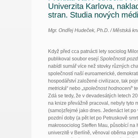
Univerzita Karlova, nakla
stran. Studia nových méd
Mgr. Ondřej Hudeček, Ph.D. / Městská kn
Když před cca patnácti lety sociolog Milo
publikoval soubor esejí
Společnosti pozd
nabídl sumář více než stovky různých char
společností naší euroamerické, demokrati
hospodářství založené civilizace, tak poj
metrická
“ nebo „
společnost hodnocení
“ t
Zdá se tedy, že v devadesátých letech 20.
na knize převážně pracoval, nebyly tyto m
(samo)zřejmé jako dnes. Jedenáct let po
pozdní doby (a pět let po Petruskově smrt
makrosociolog Steffen Mau, působící na
univerzitě v Berlíně, věnoval oběma poj