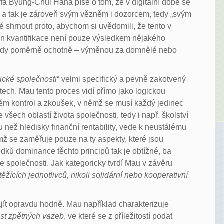
a Byung-Chul Hana píše o tom, že v digitální době se
, a tak je zároveň svým vězněm i dozorcem, tedy „svým
é shrnout proto, abychom si uvědomili, že tento v
én kvantifikace není pouze výsledkem nějakého
nohdy poměrně ochotně – výměnou za domnělé nebo
ické společnosti
“ velmi specifický a pevně zakotvený
ch. Mau tento proces vidí přímo jako logickou
tém kontrol a zkoušek, v němž se musí každý jedinec
ech oblastí života společnosti, tedy i např. školství
ikou než hledisky finanční rentability, vede k neustálému
ž se zaměřuje pouze na ty aspekty, které jsou
edků dominance těchto principů tak je obtížné, ba
ve společnosti. Jak kategoricky tvrdí Mau v závěru
ěžících jednotlivců, nikoli solidární nebo kooperativní
jít opravdu hodně. Mau například charakterizuje
st zpětných vazeb
, ve které se z příležitostí podat