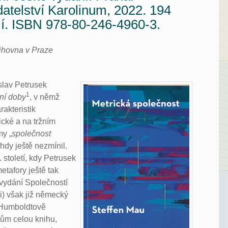
datelství Karolinum, 2022. 194
ií. ISBN 978-80-246-4960-3.
ihovna v Praze
slav Petrusek
1
ní doby
, v němž
akteristik
cké a na tržním
my „
společnost
ehdy ještě nezmínil.
 století, kdy Petrusek
etafory ještě tak
 vydání Společností
i) však již německý
 Humboldtově
mům celou knihu,