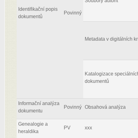
Soubory autorit
Identifikační popis
Povinný
dokumentů
Metadata v digitálních 
Katalogizace speciálníc
dokumentů
Informační analýza
Povinný
Obsahová analýza
dokumentu
Genealogie a
PV
xxx
heraldika