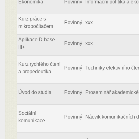
Ekonomika
Povinný
Informační politika a e
Kurz práce s
Povinný
xxx
mikropočítačem
Aplikace D-base
Povinný
xxx
III+
Kurz rychlého čtení
Povinný
Techniky efektivního čte
a propedeutika
Úvod do studia
Povinný
Proseminář akademické
Sociální
Povinný
Nácvik komunikačních d
komunikace