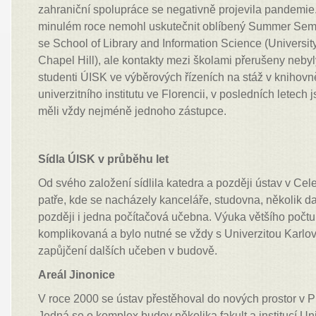
zahraniční spolupráce se negativně projevila pandemie
minulém roce nemohl uskutečnit oblíbený Summer Sem
se School of Library and Information Science (University
Chapel Hill), ale kontakty mezi školami přerušeny nebyl
studenti ÚISK ve výběrových řízeních na stáž v knihov
univerzitního institutu ve Florencii, v posledních letec
měli vždy nejméně jednoho zástupce.
Sídla ÚISK v průběhu let
Od svého založení sídlila katedra a později ústav v Celet
patře, kde se nacházely kanceláře, studovna, několik da
později i jedna počítačová učebna. Výuka většího počtu
komplikovaná a bylo nutné se vždy s Univerzitou Karlo
zapůjčení dalších učeben v budově.
Areál Jinonice
V roce 2000 se ústav přestěhoval do nových prostor v P
Jedná se o komplex budov několika fakult a institucí Univ