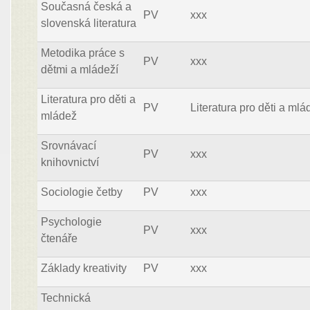
Současná česká a
PV
xxx
slovenská literatura
Metodika práce s
PV
xxx
dětmi a mládeží
Literatura pro děti a
PV
Literatura pro děti a mlá
mládež
Srovnávací
PV
xxx
knihovnictví
Sociologie četby
PV
xxx
Psychologie
PV
xxx
čtenáře
Základy kreativity
PV
xxx
Technická