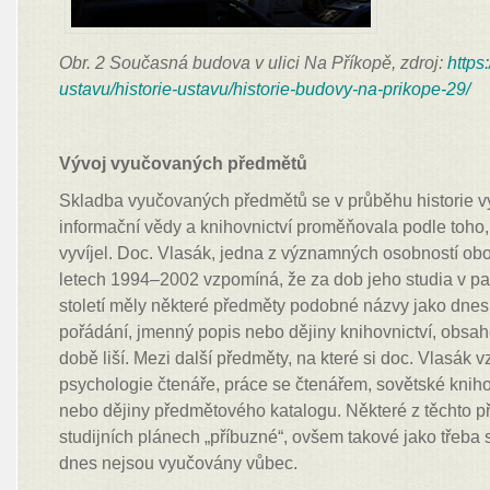
Obr. 2 Současná budova v ulici Na Příkopě, zdroj:
https:
ustavu/historie-ustavu/historie-budovy-na-prikope-29/
Vývoj vyučovaných předmětů
Skladba vyučovaných předmětů se v průběhu historie v
informační vědy a knihovnictví proměňovala podle toho, 
vyvíjel. Doc. Vlasák, jedna z významných osobností obo
letech 1994–2002 vzpomíná, že za dob jeho studia v pa
století měly některé předměty podobné názvy jako dnes
pořádání, jmenný popis nebo dějiny knihovnictví, obsa
době liší. Mezi další předměty, na které si doc. Vlasák v
psychologie čtenáře, práce se čtenářem, sovětské knihovn
nebo dějiny předmětového katalogu. Některé z těchto 
studijních plánech „příbuzné“, ovšem takové jako třeba 
dnes nejsou vyučovány vůbec.