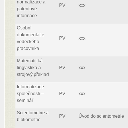
normalizace a
PV
xxx
patentové
informace
Osobní
dokumentace
PV
xxx
vědeckého
pracovníka
Matematická
lingvistika a
PV
xxx
strojový překlad
Informatizace
společnosti –
PV
xxx
seminář
Scientometrie a
PV
Úvod do scientometrie
bibliometrie