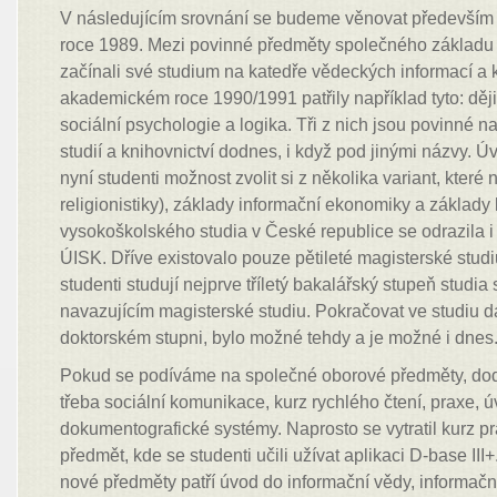
V následujícím srovnání se budeme věnovat předevší
roce 1989. Mezi povinné předměty společného základu p
začínali své studium na katedře vědeckých informací a k
akademickém roce 1990/1991 patřily například tyto: ději
sociální psychologie a logika. Tři z nich jsou povinné 
studií a knihovnictví dodnes, i když pod jinými názvy. Úv
nyní studenti možnost zvolit si z několika variant, které n
religionistiky), základy informační ekonomiky a základy 
vysokoškolského studia v České republice se odrazila i 
ÚISK. Dříve existovalo pouze pětileté magisterské stud
studenti studují nejprve tříletý bakalářský stupeň studi
navazujícím magisterské studiu. Pokračovat ve studiu d
doktorském stupni, bylo možné tehdy a je možné i dnes
Pokud se podíváme na společné oborové předměty, do
třeba sociální komunikace, kurz rychlého čtení, praxe, ú
dokumentografické systémy. Naprosto se vytratil kurz p
předmět, kde se studenti učili užívat aplikaci D-base II
nové předměty patří úvod do informační vědy, informačn