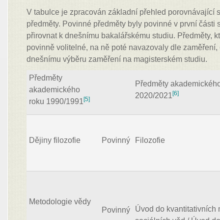
V tabulce je zpracován základní přehled porovnávající s
předměty. Povinné předměty byly povinné v první části s
přirovnat k dnešnímu bakalářskému studiu. Předměty, k
povinně volitelné, na ně poté navazovaly dle zaměření,
dnešnímu výběru zaměření na magisterském studiu.
Předměty
Předměty akademického
akademického
[6]
2020/2021
[5]
roku 1990/1991
Dějiny filozofie
Povinný
Filozofie
Metodologie vědy
Úvod do kvantitativních
Povinný