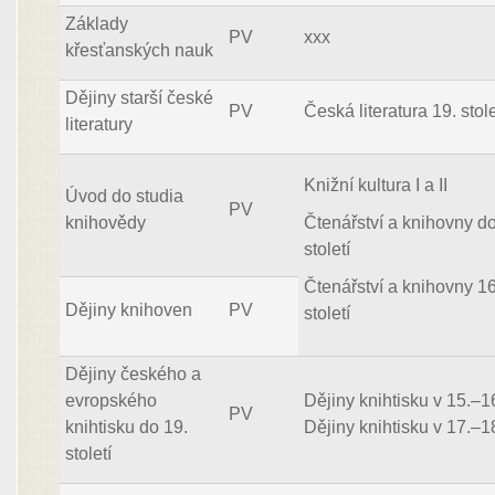
Základy
PV
xxx
křesťanských nauk
Dějiny starší české
PV
Česká literatura 19. stole
literatury
Knižní kultura I a II
Úvod do studia
PV
knihovědy
Čtenářství a knihovny do
století
Čtenářství a knihovny 1
Dějiny knihoven
PV
století
Dějiny českého a
evropského
Dějiny knihtisku v 15.–16
PV
knihtisku do 19.
Dějiny knihtisku v 17.–18
století