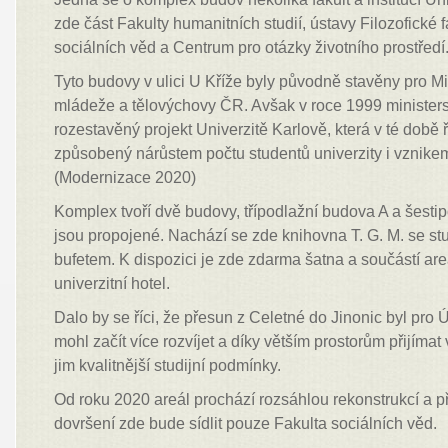
zde část Fakulty humanitních studií, ústavy Filozofické f
sociálních věd a Centrum pro otázky životního prostředí
Tyto budovy v ulici U Kříže byly původně stavěny pro Min
mládeže a tělovýchovy ČR. Avšak v roce 1999 minister
rozestavěný projekt Univerzitě Karlově, která v té době 
způsobený nárůstem počtu studentů univerzity i vznike
(Modernizace 2020)
Komplex tvoří dvě budovy, třípodlažní budova A a šesti
jsou propojené. Nachází se zde knihovna T. G. M. se s
bufetem. K dispozici je zde zdarma šatna a součástí are
univerzitní hotel.
Dalo by se říci, že přesun z Celetné do Jinonic byl pro 
mohl začít více rozvíjet a díky větším prostorům přijímat v
jim kvalitnější studijní podmínky.
Od roku 2020 areál prochází rozsáhlou rekonstrukcí a p
dovršení zde bude sídlit pouze Fakulta sociálních věd.