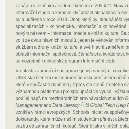
zahájen v letošním akademickém roce 2020/21. Navazuj
Informační studia a knihovnictví prošel aktualizací o rok
byla udělena v roce 2018. Obor, který byl dlouhá léta v
specializacích – knihovnické, informační a knihovědné,
novým názvem – Informace, média a knižní kultura. Stu
volit ze dvou hlavních modulů, jeden je věnován inform
službám a druhý knižní kultuře, a své hlavní zaměření p
oblasti informační společnosti, čtenářství a kurátorství.
samozřejmě i doktorský program Informační věda.
V oblasti zahraniční spolupráce je významným mezníke
ÚISK stal členem mezinárodního uskupení informačně-
které v současné době má již přes sto členů z celého sv
významnou platformou pro spolupráci ve výuce i výzkum
podílel např. na mezinárodních srovnávacích studiích
R
[3]
Management and Data Literacy
či
Global Tech Help P
vznikla v rámci evropských iSchools iniciativa společn
doktorandy, která může naším studentům přinést užiteč
vazbu od zahraničních kolegů. Stejně jako v jiných oblas