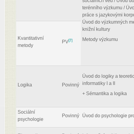
sociálních věd / Úvod d
terénního výzkumu / Úv
práce s jazykovými korp
Úvod do výzkumných m
knižní kultury
Kvantitativní
Metody výzkumu
[7]
PV
metody
Úvod do logiky a teoreti
informatiky I a II
Logika
Povinný
+ Sémantika a logika
Sociální
Povinný
Úvod do psychologie pro
psychologie