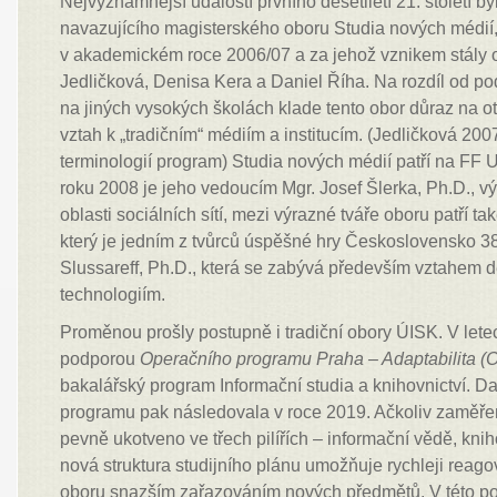
Nejvýznamnější událostí prvního desetiletí 21. století b
navazujícího magisterského oboru Studia nových médií, 
v akademickém roce 2006/07 a za jehož vznikem stály o
Jedličková, Denisa Kera a Daniel Říha. Na rozdíl od 
na jiných vysokých školách klade tento obor důraz na o
vztah k „tradičním“ médiím a institucím. (Jedličková 200
terminologií program) Studia nových médií patří na FF
roku 2008 je jeho vedoucím Mgr. Josef Šlerka, Ph.D., 
oblasti sociálních sítí, mezi výrazné tváře oboru patří tak
který je jedním z tvůrců úspěšné hry Československo 
Slussareff, Ph.D., která se zabývá především vztahem dě
technologiím.
Proměnou prošly postupně i tradiční obory ÚISK. V let
podporou
Operačního programu Praha – Adaptabilita 
bakalářský program Informační studia a knihovnictví. D
programu pak následovala v roce 2019. Ačkoliv zaměře
pevně ukotveno ve třech pilířích – informační vědě, kniho
nová struktura studijního plánu umožňuje rychleji reago
oboru snazším zařazováním nových předmětů. V této p