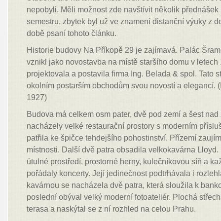
nepobyli. Měli možnost zde navštívit několik přednášek
semestru, zbytek byl už ve znamení distanční výuky z do
době psaní tohoto článku.
Historie budovy Na Příkopě 29 je zajímavá. Palác Šram
vznikl jako novostavba na místě staršího domu v lete
projektovala a postavila firma Ing. Belada & spol. Tato
okolním postarším obchodům svou novostí a elegancí. 
1927)
Budova má celkem osm pater, dvě pod zemí a šest nad
nacházely velké restaurační prostory s moderním přísl
patřila ke špičce tehdejšího pohostinství. Přízemí zauj
místnosti. Další dvě patra obsadila velkokavárna Lloyd
útulné prostředí, prostorné herny, kulečníkovou síň a k
pořádaly koncerty. Její jedinečnost podtrhávala i rozlehl
kavárnou se nacházela dvě patra, která sloužila k ban
poslední obýval velký moderní fotoateliér. Plochá střec
terasa a naskýtal se z ní rozhled na celou Prahu.