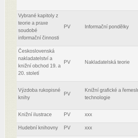
Vybrané kapitoly z
teorie a praxe
PV
Informační pondělky
soudobé
informační činnosti
Československá
nakladatelství a
PV
Nakladatelská teorie
knižní obchod 19. a
20. století
Výzdoba rukopisné
Knižní grafické a řemes
PV
knihy
technologie
Knižní ilustrace
PV
xxx
Hudební knihovny
PV
xxx