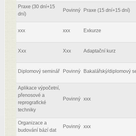
Praxe (30 dní+15
Povinný
Praxe (15 dní+15 dní)
dní)
xxx
xxx
Exkurze
Xxx
Xxx
Adaptační kurz
Diplomový seminář
Povinný
Bakalářský/diplomový s
Aplikace výpočetní,
přenosové a
Povinný
xxx
reprografické
techniky
Organizace a
Povinný
xxx
budování bází dat