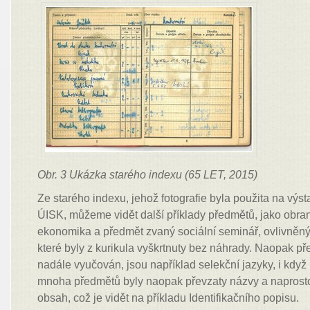
Obr. 3 Ukázka starého indexu (65 LET, 2015)
Ze starého indexu, jehož fotografie byla použita na výs
ÚISK, můžeme vidět další příklady předmětů, jako obrana
ekonomika a předmět zvaný sociální seminář, ovlivněn
které byly z kurikula vyškrtnuty bez náhrady. Naopak př
nadále vyučován, jsou například selekční jazyky, i kdy
mnoha předmětů byly naopak převzaty názvy a naprosto
obsah, což je vidět na příkladu Identifikačního popisu.