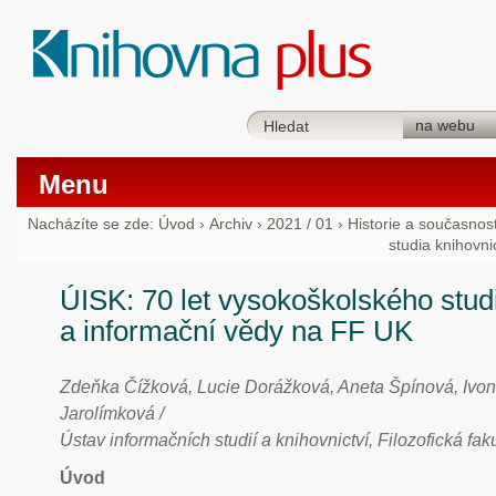
Menu
Nacházíte se zde:
Úvod
›
Archiv
›
2021 / 01
›
Historie a současnos
studia knihovni
ÚISK: 70 let vysokoškolského studi
a informační vědy na FF UK
Zdeňka Čížková, Lucie Dorážková, Aneta Špínová, Ivon
Jarolímková /
Ústav informačních studií a knihovnictví, Filozofická fak
Úvod