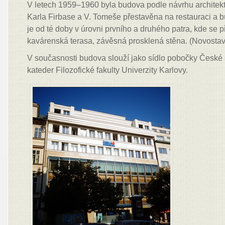
V letech 1959–1960 byla budova podle návrhu architekt
Karla Firbase a V. Tomeše přestavěna na restauraci a 
je od té doby v úrovni prvního a druhého patra, kde se 
kavárenská terasa, závěsná prosklená stěna. (Novosta
V současnosti budova slouží jako sídlo pobočky České s
kateder Filozofické fakulty Univerzity Karlovy.