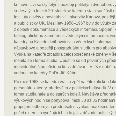
knihovnictví se čtyřletým, později pětiletým dvouoboro
šedesátých letech 20. století se katedra stala součástí
Institutu osvěty a novinářství Univerzity Karlovy, pozděj
a publicistiky UK. Mezi lety 1958–1967 byly do výuky 
z oblasti dokumentace a vědeckých informací. Spojení 
bibliografického zaměření s vědeckými informacemi ve
katedry na Katedru knihovnictví a vědeckých informací
nástavbové a později postgraduální studium pro absolv
Výuka na katedře zrcadlila celospolečenské změny v še
měnila se i forma studia. Upustilo se od povinných pře
individuálnějšího přístupu ke vzdělávání. V téže době n
vedoucího katedry PhDr. Jiří Kábrt.
Po roce 1968 se katedra vrátila zpět na Filozofickou fak
personálu katedry, především z politických důvodů. V 
forma studia najela do starých kolejí. Návštěva předná
výukových hodin se pohyboval mezi 30 až 35 hodinami 
propojení odborných přednášek s výukou marxismu-len
počet externích vyučujících, a to jak z důvodu politickýc