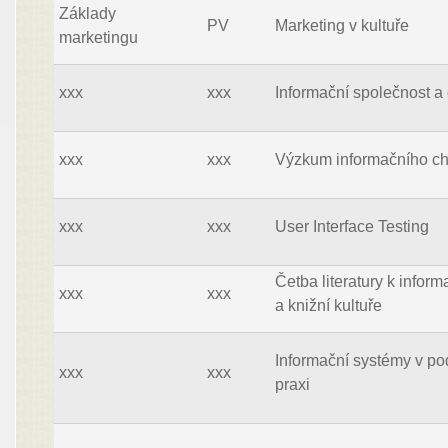
Základy
PV
Marketing v kultuře
marketingu
xxx
xxx
Informační společnost a 
xxx
xxx
Výzkum informačního c
xxx
xxx
User Interface Testing
Četba literatury k infor
xxx
xxx
a knižní kultuře
Informační systémy v p
xxx
xxx
praxi