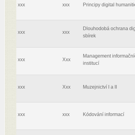
xxx
xxx
Principy digital humanit
Dlouhodobá ochrana dig
xxx
xxx
sbírek
Management informační
xxx
Xxx
institucí
xxx
Xxx
Muzejnictví I a II
xxx
xxx
Kódování informací