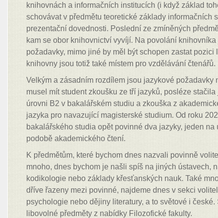
knihovnách a informačních institucích (i když základ t
schovávat v předmětu teoretické základy informačních s
prezentační dovednosti. Poslední ze zmíněných předmě
kam se obor knihovnictví vyvíjí. Na povolání knihovníka
požadavky, mimo jiné by měl být schopen zastat pozici 
knihovny jsou totiž také místem pro vzdělávání čtenářů.
Velkým a zásadním rozdílem jsou jazykové požadavky n
musel mít student zkoušku ze tří jazyků, posléze stačil
úrovni B2 v bakalářském studiu a zkouška z akademick
jazyka pro navazující magisterské studium. Od roku 202
bakalářského studia opět povinné dva jazyky, jeden na 
podobě akademického čtení.
K předmětům, které bychom dnes nazvali povinně voliteln
mnoho, dnes bychom je našli spíš na jiných ústavech, n
kodikologie nebo základy křesťanských nauk. Také mno
dříve řazeny mezi povinné, najdeme dnes v sekci volitel
psychologie nebo dějiny literatury, a to světové i české.
libovolné předměty z nabídky Filozofické fakulty.