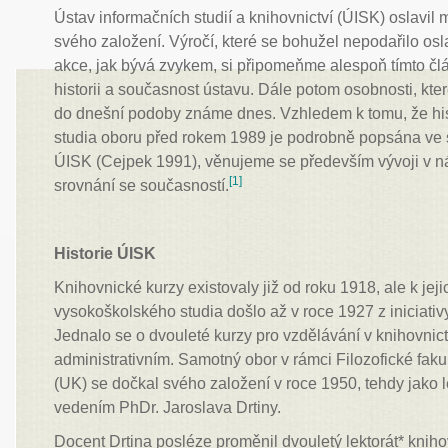
Ústav informačních studií a knihovnictví (ÚISK) oslavil m
svého založení. Výročí, které se bohužel nepodařilo os
akce, jak bývá zvykem, si připomeňme alespoň tímto čl
historii a současnost ústavu. Dále potom osobnosti, kte
do dnešní podoby známe dnes. Vzhledem k tomu, že hi
studia oboru před rokem 1989 je podrobně popsána ve s
ÚISK (Cejpek 1991), věnujeme se především vývoji v n
[1]
srovnání se současností.
Historie ÚISK
Knihovnické kurzy existovaly již od roku 1918, ale k jej
vysokoškolského studia došlo až v roce 1927 z iniciati
Jednalo se o dvouleté kurzy pro vzdělávání v knihovni
administrativním. Samotný obor v rámci Filozofické faku
(UK) se dočkal svého založení v roce 1950, tehdy jako l
vedením PhDr. Jaroslava Drtiny.
Docent Drtina posléze proměnil dvouletý lektorát* kniho