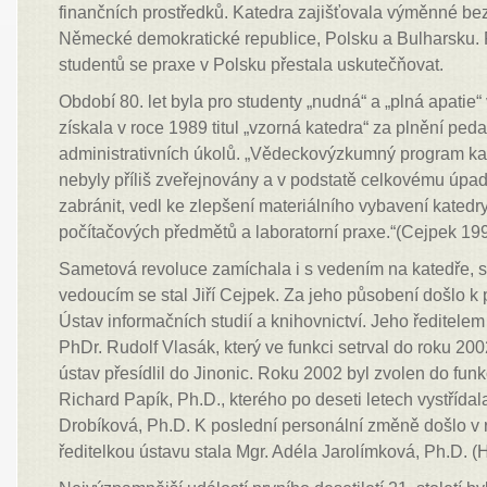
finančních prostředků. Katedra zajišťovala výměnné be
Německé demokratické republice, Polsku a Bulharsku.
studentů se praxe v Polsku přestala uskutečňovat.
Období 80. let byla pro studenty „nudná“ a „plná apatie“ 
získala v roce 1989 titul „vzorná katedra“ za plnění pe
administrativních úkolů. „Vědeckovýzkumný program kat
nebyly příliš zveřejnovány a v podstatě celkovému úpa
zabránit, vedl ke zlepšení materiálního vybavení katedry
počítačových předmětů a laboratorní praxe.“(Cejpek 19
Sametová revoluce zamíchala i s vedením na katedře, s
vedoucím se stal Jiří Cejpek. Za jeho působení došlo k
Ústav informačních studií a knihovnictví. Jeho ředitelem
PhDr. Rudolf Vlasák, který ve funkci setrval do roku 2002
ústav přesídlil do Jinonic. Roku 2002 byl zvolen do funk
Richard Papík, Ph.D., kterého po deseti letech vystřída
Drobíková, Ph.D. K poslední personální změně došlo v 
ředitelkou ústavu stala Mgr. Adéla Jarolímková, Ph.D. (