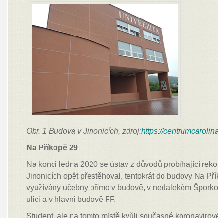
Obr. 1 Budova v Jinonicích, zdroj:
https://centrumcarolin
Na Příkopě 29
Na konci ledna 2020 se ústav z důvodů probíhající reko
Jinonicích opět přestěhoval, tentokrát do budovy Na Př
využívány učebny přímo v budově, v nedalekém Šporkov
ulici a v hlavní budově FF.
Studenti ale na tomto místě kvůli současné koronavirové