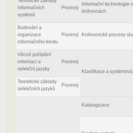
Teoretické základy
Informační technologie 
informačních
Povinný
knihovnách
systémů
Budování a
organizace
Povinný
Knihovnické procesy sl
informačního fondu
Věcné pořádání
informací a
Povinný
selekční jazyky
Klasifikace a systémová
Teoretické základy
Povinný
selekčních jazyků
Katalogizace