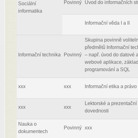
Povinný
Úvod do informačních st
Sociální
informatika
Informační věda I a II
Skupina povinně volitel
předmětů Informační tec
Informační technika
Povinný
– např. úvod do datové 
webové aplikace, zákla
programování a SQL
xxx
xxx
Informační etika a právo
Lektorské a prezentační
xxx
xxx
dovednosti
Nauka o
Povinný
xxx
dokumentech