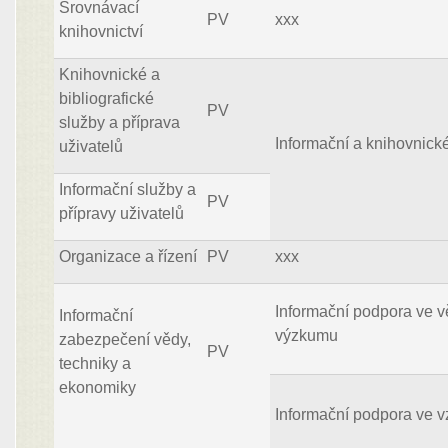
Srovnávací
PV
xxx
knihovnictví
Knihovnické a
bibliografické
PV
služby a příprava
Informační a knihovnick
uživatelů
Informační služby a
PV
přípravy uživatelů
Organizace a řízení
PV
xxx
Informační podpora ve v
Informační
výzkumu
zabezpečení vědy,
PV
techniky a
ekonomiky
Informační podpora ve v