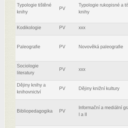
Typologie tištěné
Typologie rukopisné a ti
PV
knihy
knihy
Kodikologie
PV
xxx
Paleografie
PV
Novověká paleografie
Sociologie
PV
xxx
literatury
Dějiny knihy a
PV
Dějiny knižní kultury
knihovnictví
Informační a mediální g
Bibliopedagogika
PV
I a II