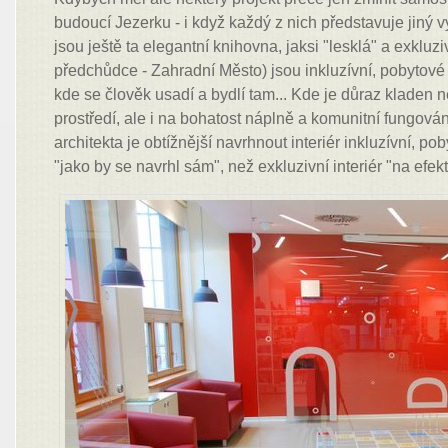
budoucí Jezerku - i když každý z nich představuje jiný 
jsou ještě ta elegantní knihovna, jaksi "lesklá" a exkluziv
předchůdce - Zahradní Město) jsou inkluzívní, pobytov
kde se člověk usadí a bydlí tam... Kde je důraz kladen 
prostředí, ale i na bohatost náplně a komunitní fungování
architekta je obtížnější navrhnout interiér inkluzívní, po
"jako by se navrhl sám", než exkluzivní interiér "na efekt