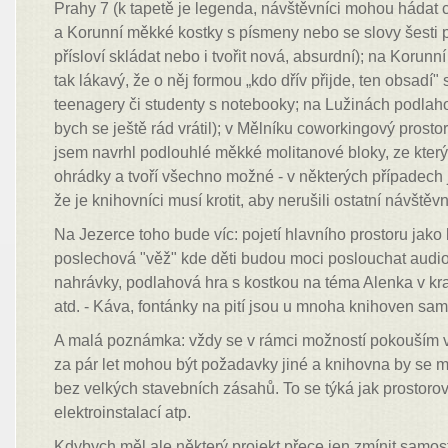
Prahy 7 (k tapetě je legenda, návštěvníci mohou hádat 
a Korunní měkké kostky s písmeny nebo se slovy šesti p
přísloví skládat nebo i tvořit nová, absurdní); na Korunní 
tak lákavý, že o něj formou „kdo dřív přijde, ten obsadí" 
teenagery či studenty s notebooky; na Lužinách podlah
bych se ještě rád vrátil); v Mělníku coworkingový prosto
jsem navrhl podlouhlé měkké molitanové bloky, ze kterýc
ohrádky a tvoří všechno možné - v některých případech j
že je knihovníci musí krotit, aby nerušili ostatní návštěvn
Na Jezerce toho bude víc: pojetí hlavního prostoru jako
poslechová "věž" kde děti budou moci poslouchat audi
nahrávky, podlahová hra s kostkou na téma Alenka v kraji
atd. - Káva, fontánky na pití jsou u mnoha knihoven sam
A malá poznámka: vždy se v rámci možností pokouším v 
za pár let mohou být požadavky jiné a knihovna by se m
bez velkých stavebních zásahů. To se týká jak prostorov
elektroinstalací atp.
Kdybych měl ale některý projekt přece jen zmínit samost