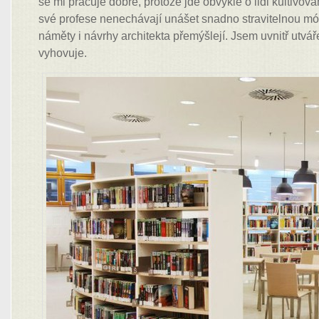
se mi pracuje dobře, protože jde obvykle o lidi kultivova
své profese nenechávají unášet snadno stravitelnou mó
náměty i návrhy architekta přemýšlejí. Jsem uvnitř utvá
vyhovuje.