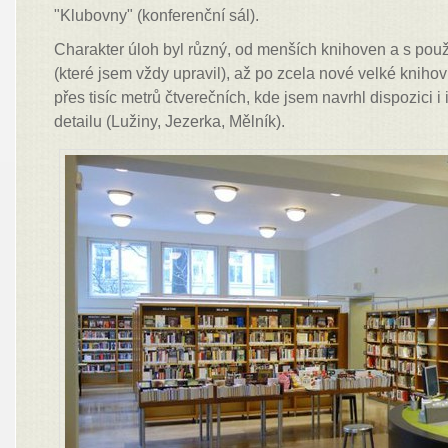
"Klubovny" (konferenční sál).
Charakter úloh byl různý, od menších knihoven a s pou
(které jsem vždy upravil), až po zcela nové velké kniho
přes tisíc metrů čtverečních, kde jsem navrhl dispozici i
detailu (Lužiny, Jezerka, Mělník).