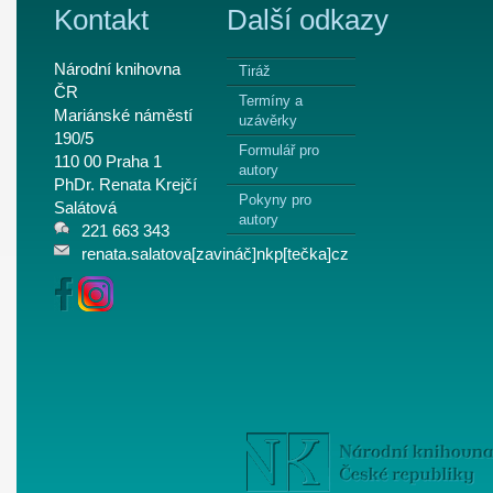
Kontakt
Další odkazy
Národní knihovna
Tiráž
ČR
Termíny a
Mariánské náměstí
uzávěrky
190/5
Formulář pro
110 00 Praha 1
autory
PhDr. Renata Krejčí
Pokyny pro
Salátová
autory
221 663 343
renata.salatova[zavináč]nkp[tečka]cz