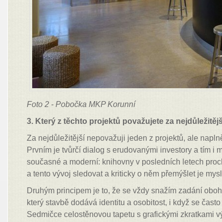
Foto 2 - Pobočka MKP Korunní
3. Který z těchto projektů považujete za nejdůležitěj
Za nejdůležitější nepovažuji jeden z projektů, ale napln
Prvním je tvůrčí dialog s erudovanými investory a tím i
současné a moderní: knihovny v posledních letech pro
a tento vývoj sledovat a kriticky o něm přemýšlet je mys
Druhým principem je to, že se vždy snažím zadání oboha
který stavbě dodává identitu a osobitost, i když se často
Sedmičce celostěnovou tapetu s grafickými zkratkami