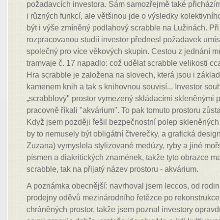
požadavcích investora. Sám samozřejmě také přicházím
i různých funkcí, ale většinou jde o výsledky kolektivní
být i výše zmíněný podlahový scrabble na Lužinách. Př
rozpracovanou studií investor přednesl požadavek umísti
společný pro více věkových skupin. Cestou z jednání m
tramvaje č. 17 napadlo: což udělat scrabble velikosti 
Hra scrabble je založena na slovech, která jsou i zákl
kamenem knih a tak s knihovnou souvisí... Investor souhl
„scrabblový" prostor vymezený skládacími skleněnými p
pracovně říkali "akvárium". To pak tomuto prostoru zůstal
Když jsem později řešil bezpečnostní polep skleněných
by to nemusely být obligátní čtverečky, a grafická desi
Zuzana) vymyslela stylizované medúzy, ryby a jiné moř
písmen a diakritických znamének, takže tyto obrazce ma
scrabble, tak na přijatý název prostoru - akvárium.
A poznámka obecnější: navrhoval jsem leccos, od rodi
prodejny oděvů mezinárodního řetězce po rekonstrukce
chráněných prostor, takže jsem poznal investory opravd