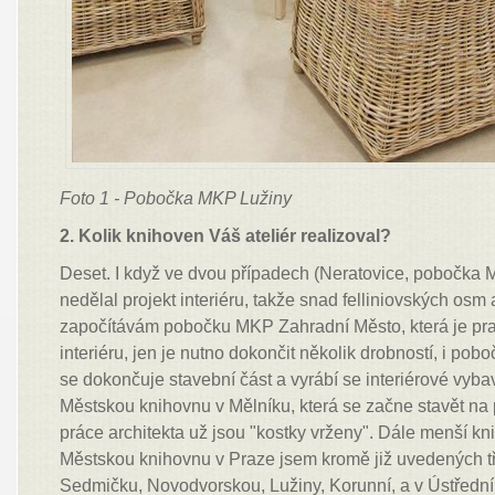
Foto 1 - Pobočka MKP Lužiny
2. Kolik knihoven Váš ateliér realizoval?
Deset. I když ve dvou případech (Neratovice, pobočka
nedělal projekt interiéru, takže snad felliniovských osm
započítávám pobočku MKP Zahradní Město, která je pra
interiéru, jen je nutno dokončit několik drobností, i po
se dokončuje stavební část a vyrábí se interiérové vyba
Městskou knihovnu v Mělníku, která se začne stavět na 
práce architekta už jsou "kostky vrženy". Dále menší kn
Městskou knihovnu v Praze jsem kromě již uvedených tř
Sedmičku, Novodvorskou, Lužiny, Korunní, a v Ústřední 