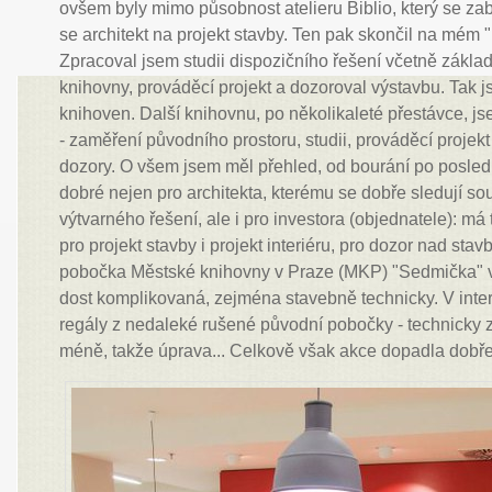
ovšem byly mimo působnost atelieru Biblio, který se zabý
se architekt na projekt stavby. Ten pak skončil na mém 
Zpracoval jsem studii dispozičního řešení včetně zákla
knihovny, prováděcí projekt a dozoroval výstavbu. Tak j
knihoven. Další knihovnu, po několikaleté přestávce, js
- zaměření původního prostoru, studii, prováděcí projekt 
dozory. O všem jsem měl přehled, od bourání po poslední 
dobré nejen pro architekta, kterému se dobře sledují sou
výtvarného řešení, ale i pro investora (objednatele): má 
pro projekt stavby i projekt interiéru, pro dozor nad stavb
pobočka Městské knihovny v Praze (MKP) "Sedmička" v
dost komplikovaná, zejména stavebně technicky. V inter
regály z nedaleké rušené původní pobočky - technicky 
méně, takže úprava... Celkově však akce dopadla dobře