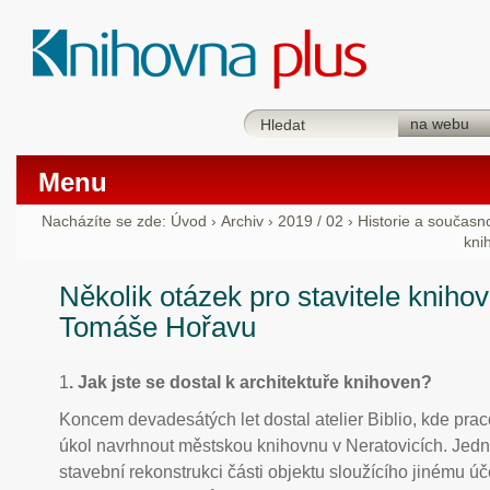
Menu
Nacházíte se zde:
Úvod
›
Archiv
›
2019 / 02
›
Historie a současn
kni
Několik otázek pro stavitele knihov
Tomáše Hořavu
1
. Jak jste se dostal k architektuře knihoven?
Koncem devadesátých let dostal atelier Biblio, kde pra
úkol navrhnout městskou knihovnu v Neratovicích. Jed
stavební rekonstrukci části objektu sloužícího jinému úč