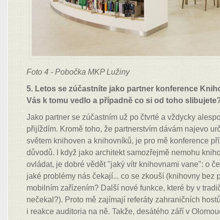
Foto 4 - Pobočka MKP Lužiny
5. Letos se zúčastníte jako partner konference Kni
Vás k tomu vedlo a případně co si od toho slibujete
Jako partner se zúčastním už po čtvrté a vždycky ales
přijíždím. Kromě toho, že partnerstvím dávám najevo urč
světem knihoven a knihovníků, je pro mě konference pří
důvodů. I když jako architekt samozřejmě nemohu knih
ovládat, je dobré vědět "jaký vítr knihovnami vane": o č
jaké problémy nás čekají... co se zkouší (knihovny bez p
mobilním zařízením? Další nové funkce, které by v tradi
nečekal?). Proto mě zajímají referáty zahraničních hos
i reakce auditoria na ně. Takže, desátého září v Olomouc