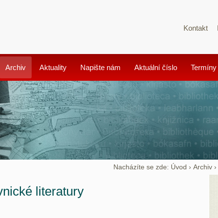
Kontakt
Archiv
Aktuality
Napište nám
Aktuální číslo
Termíny
Nacházíte se zde:
Úvod
›
Archiv
nické literatury